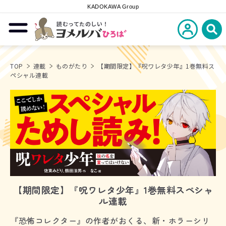
KADOKAWA Group
読むってたのしい！
新規会員登
メニューを開閉する
ヨメルバひろば
検
TOP
連載
ものがたり
【期間限定】『呪ワレタ少年』1巻無料ス
ペシャル連載
【期間限定】『呪ワレタ少年』1巻無料スペシャ
ル連載
『恐怖コレクター』の作者がおくる、新・ホラーシリ