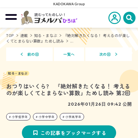
KADOKAWA Group
読むってたのしい！
新規会員登
メニューを開閉する
ヨメルバひろば
検
TOP
連載
知る・まなぶ
『絶対解きたくなる！ 考えるのが楽し
くてとまらない算数』ためし読み
...
前の回
一覧へ
次の回
知る・まなぶ
おつりはいくら? 『絶対解きたくなる！ 考える
のが楽しくてとまらない算数』ためし読み 第2回
2026年01月26日 09:42 公開
小学低学年
小学中学年
小学高学年
この記事をブックマークする