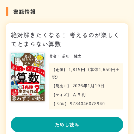
書籍情報
絶対解きたくなる！ 考えるのが楽しく
てとまらない算数
著者：
前田 健太
1,815円（本体1,650円＋
【
定価
】
税）
2026年1月19日
【
発売日
】
Ａ５判
【
サイズ
】
9784046078940
【
ISBN
】
ためし読み