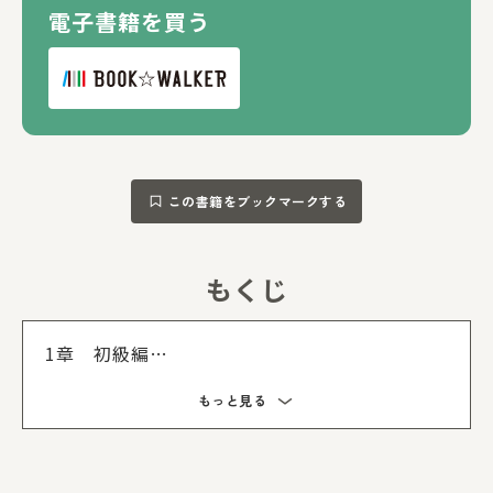
電子書籍を買う
この書籍をブックマークする
もくじ
もくじを
1章 初級編
2章 中級編
もっと見る
3章 上級編