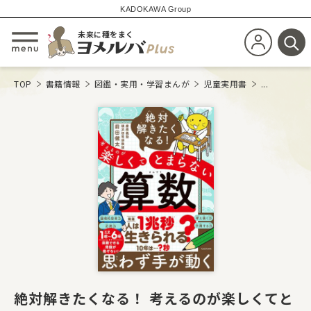
KADOKAWA Group
未来に種をまく
新規会員登
メニューを開閉する
検
TOP
書籍情報
図鑑・実用・学習まんが
児童実用書
...
絶対解きたくなる！ 考えるのが楽しくてと