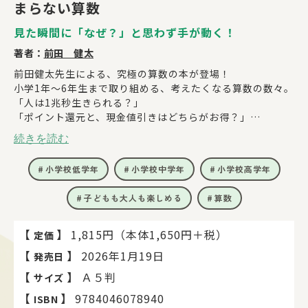
まらない算数
見た瞬間に「なぜ？」と思わず手が動く！
著者：
前田 健太
前田健太先生による、究極の算数の本が登場！
小学1年～6年生まで取り組める、考えたくなる算数の数々。
「人は1兆秒生きられる？」
「ポイント還元と、現金値引きはどちらがお得？」
「分母同士、分子同士で割ってはいけないの？」
続きを読む
大人も思わず解きたくなる！
自分で考える力、最後まで考え抜く力、論理的思考力、応用
小学校低学年
小学校中学年
小学校高学年
力、予測する力がどんどん伸びる。
子どもも大人も楽しめる
算数
【
】
1,815円（本体1,650円＋税）
定価
【
】
2026年1月19日
発売日
【
】
Ａ５判
サイズ
【
】
9784046078940
ISBN