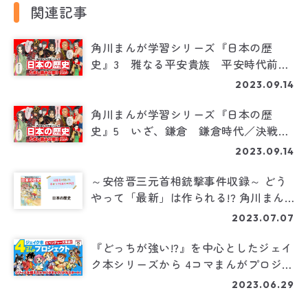
関連記事
角川まんが学習シリーズ『日本の歴
史』3 雅なる平安貴族 平安時代前期
／藤原道長と摂関政治
2023.09.14
角川まんが学習シリーズ『日本の歴
史』5 いざ、鎌倉 鎌倉時代／決戦！
源氏 対 平氏
2023.09.14
～安倍晋三元首相銃撃事件収録～ どう
やって「最新」は作られる!? 角川まん
が学習シリーズ『日本の歴史』第16巻制
2023.07.07
作の裏側を大公開！
『どっちが強い!?』を中心としたジェイ
ク本シリーズから 4コマまんがプロジェ
クトが始動！
2023.06.29