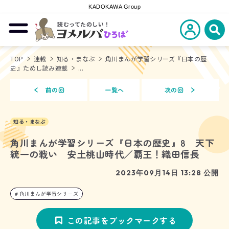
KADOKAWA Group
読むってたのしい！
新規会員登
メニューを開閉する
ヨメルバひろば
検
TOP
連載
知る・まなぶ
角川まんが学習シリーズ『日本の歴
史』ためし読み連載
...
前の回
一覧へ
次の回
知る・まなぶ
角川まんが学習シリーズ『日本の歴史』8 天下
統一の戦い 安土桃山時代／覇王！織田信長
2023年09月14日 13:28 公開
角川まんが学習シリーズ
この記事をブックマークする