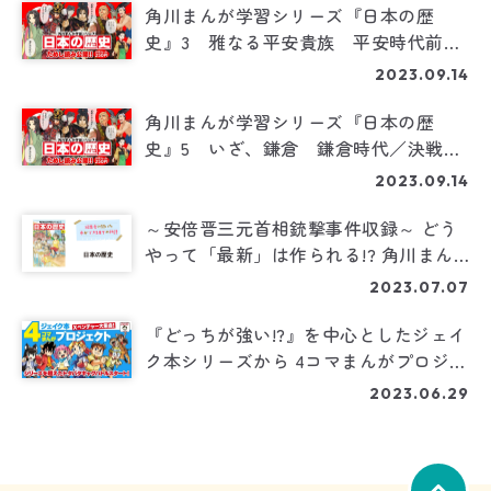
角川まんが学習シリーズ『日本の歴
史』3 雅なる平安貴族 平安時代前期
／藤原道長と摂関政治
2023.09.14
角川まんが学習シリーズ『日本の歴
史』5 いざ、鎌倉 鎌倉時代／決戦！
源氏 対 平氏
2023.09.14
～安倍晋三元首相銃撃事件収録～ どう
やって「最新」は作られる!? 角川まん
が学習シリーズ『日本の歴史』第16巻制
2023.07.07
作の裏側を大公開！
『どっちが強い!?』を中心としたジェイ
ク本シリーズから 4コマまんがプロジェ
クトが始動！
2023.06.29