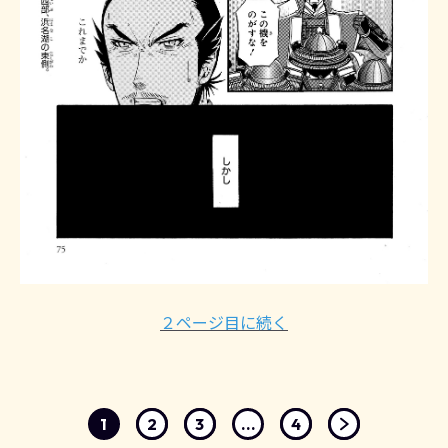
２ページ目に続く
1
2
3
...
4