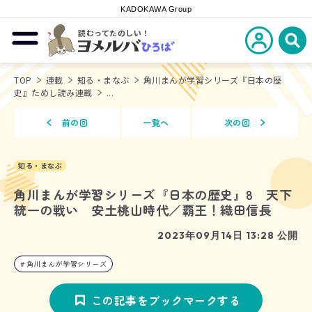
KADOKAWA Group
読むってたのしい！
新規会員登
メニューを開閉する
ヨメルバひろば
検
TOP
連載
知る・まなぶ
角川まんが学習シリーズ『日本の歴
史』ためし読み連載
...
前の回
一覧へ
次の回
知る・まなぶ
角川まんが学習シリーズ『日本の歴史』8 天下
統一の戦い 安土桃山時代／覇王！織田信長
2023年09月14日 13:28 公開
角川まんが学習シリーズ
この記事をブックマークする