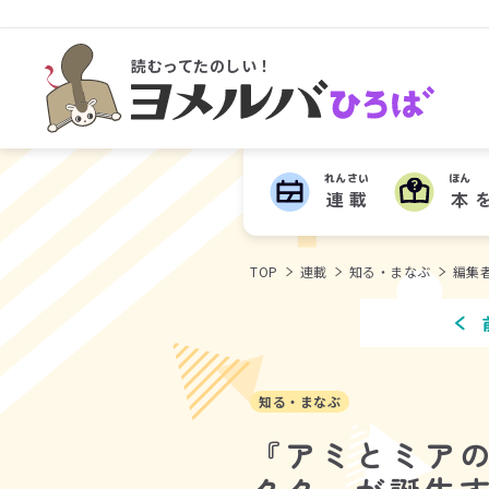
読むってたのしい！
ヨメルバひろば
れんさい
ほん
連載
本
TOP
連載
知る・まなぶ
編集
知る・まなぶ
『アミとミア