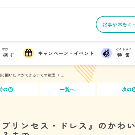
さが
とくしゅう
キャンペーン・イベント
を
探
す
特集
者に聞いた 本ができるまでの物語
...
前の回
一覧へ
次の
のプリンセス・ドレス』のかわ