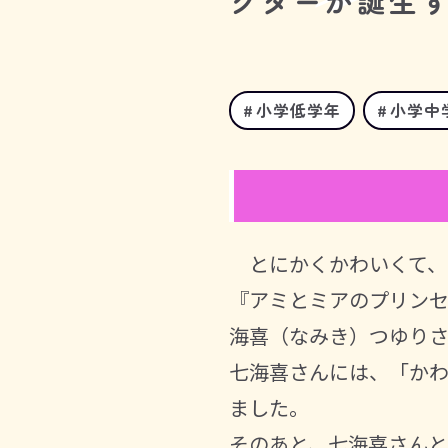
クターが誕生
小学低学年
小学中
とにかくかわいくて、
『アミとミアのプリン
海喜（なみき）つゆり
七海喜さんには、「か
ました。
そのあと、七海喜さん