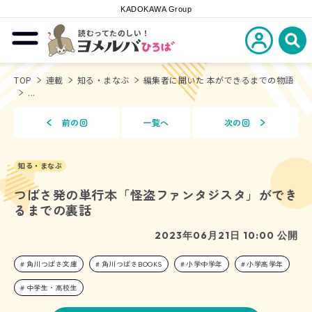
KADOKAWA Group
読むってたのしい！
新規会員登
メニューを開閉する
ヨメルバひろば
検
TOP
連載
知る・まなぶ
編集者に聞いた 本ができるまでの物語
...
前の回
一覧へ
次の回
知る・まなぶ
つばさ発の単行本「怪盗ファンタジスタ」ができ
るまでの裏話
2023年06月21日 10:00 公開
角川つばさ文庫
角川つばさBOOKS
小学中学年
小学高学年
中学生・高校生