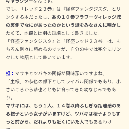
キャラクター
なんです。
でも、「レッド２３巻」は『怪盗ファンタジスタ』とリ
ンクする本だったし、
あの１０巻フラワーヴィレッジ城
の裏側でなにがあったのかという謎をみなさんに明かし
たくて、
本編とは別の短編として書きました。
『怪盗ファンタジスタ』と「怪盗レッド２３巻」は、も
ちろん別々に読めるのですが、自分の中では完全にリン
クした物語として書いています。
担：
マサキとツバキの関係が興味深いですよね。
「主様」の恭也の部下としてライバル関係でもあり、小
さいころから恭也とともに育ってきた幼なじみでもあ
り。
マサキには、もう１人、１４巻以降ふしぎな距離感のあ
る桜子という女子がいますけど、ツバキは桜子よりもず
っと前から、だれよりも近くにいた人
でもあるわけ