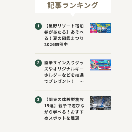
記事ランキング
【星野リゾート宿泊
券があたる】あそべ
る！夏の図鑑まつり
2026開催中
直筆サイン入りグッ
ズやオリジナルキー
ホルダーなどを抽選
でプレゼント！
「KADOKAWA 夏の
ウォーターチャレン
【関東の体験型施設
ジブックフェア2026
15選】親子で遊びな
～すまない先生と読
がら学べる！おすす
書にチャレンジ！
めスポットを厳選
～」が開催！