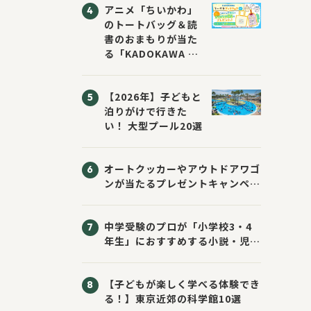
アニメ「ちいかわ」
のトートバッグ＆読
書のおまもりが当た
る「KADOKAWA ち
いかわブックフェア
2026サマー」が開
【2026年】子どもと
催！ スマホ壁紙は
泊りがけで行きた
応募者全員にプレゼ
い！ 大型プール20選
ント！
オートクッカーやアウトドアワゴ
ンが当たるプレゼントキャンペー
ン！ Sassyのえほん10周年大
感謝祭！
中学受験のプロが「小学校3・4
年生」におすすめする小説・児童
書10選
【子どもが楽しく学べる体験でき
る！】東京近郊の科学館10選