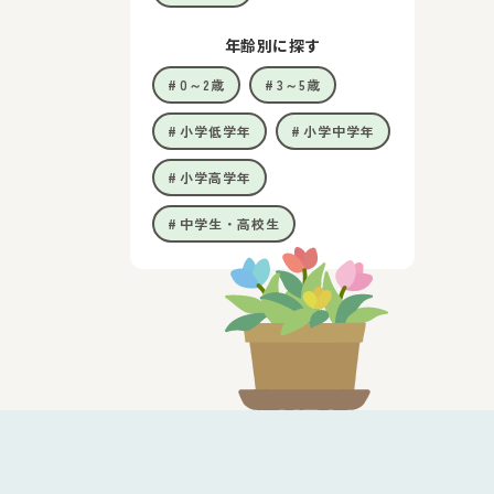
年齢別に探す
0～2歳
3～5歳
小学低学年
小学中学年
小学高学年
中学生・高校生