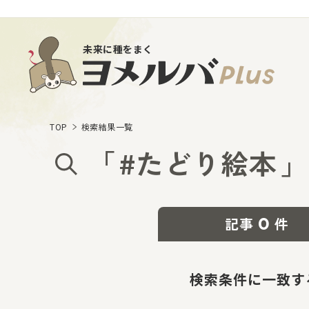
未来に種をまく
TOP
検索結果一覧
「
#たどり絵本
」
0
記事
件
検索条件に一致す