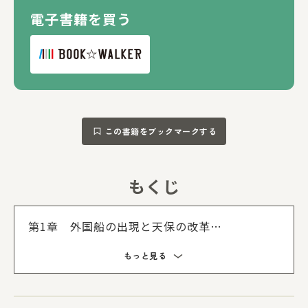
電子書籍を買う
この書籍をブックマークする
もくじ
もくじを
第1章 外国船の出現と天保の改革
第2章 黒船がやって来た！
もっと見る
第3章 尊王攘夷
第4章 江戸幕府の終わり