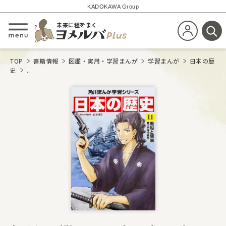
KADOKAWA Group
未来に種をまく
新規会員登
メニューを開閉する
検
TOP
書籍情報
図鑑・実用・学習まんが
学習まんが
日本の歴
史
...