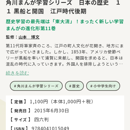
角川まんが学習シリーズ 日本の歴史 １
１ 黒船と開国 江戸時代後期
歴史学習の最先端は「東大流」！まったく新しい学習
まんがの進化形第11巻
監修：
山本 博文
第11代将軍家斉のころ、江戸の町人文化が花開き、地方にま
で広がっていきました。しかし、1853年、アメリカ使節ペ
リーが黒船を率いて浦賀に来航し、開国を求めると、日本は
混乱の時代に入っていきます。外国人を排除しようという攘
夷の声は、天皇を尊ぶ尊王思想と結びつき、尊王攘夷運動が
続きを読む
盛んになります。大老 井伊直弼は、反対派を弾圧しますが、
桜田門外の変で倒れ、幕府の力は急速におとろえていきま
角川まんが学習シリーズ
歴史
小中学生向け
す。
【カバーイラスト／杉基イクラ まんが／石川 樹】
【
】
1,100円（本体1,000円＋税）
定価
【
】
2015年6月30日
発売日
【
】
四六判
サイズ
【
】
9784041015049
ISBN