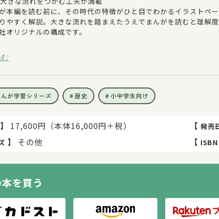
史の大きな流れをつかむ工夫が満載
が本編を読む前に、その時代の特徴がひと目でわかるイラストペー
りやすく解説。大きな流れを踏まえたうえでまんがを読むと理解度
社オリジナルの構成です。
ーイラストがいい! 中のまんががおもしろい! だからこどもが自分
読む
ラストには、スタジオジブリの近藤勝也をはじめ、「ケロロ軍曹」の吉
ターたちが参加。また、カバーイラストレーターとまんが作画者は
さらに今の子どもが好む絵柄で描かれ、「こどもが普通のまんがの
まんが学習シリーズ
歴史
小中学生向け
新16巻では2022年の出来事もカバー! 最新の内容で近現代史もばっち
は2022年の出来事まで収録した、最新の内容。コロナ禍や東京五
最近のことまで学習まんがに!」と驚くはず。
】
17,600円（本体16,000円＋税）
【
発売
】
その他
【
ズ
ISBN
の本を買う