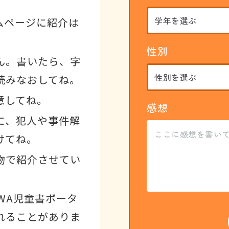
ムページに紹介は
性別
ん。書いたら、字
読みなおしてね。
意してね。
感想
に、犯人や事件解
けてね。
物で紹介させてい
WA児童書ポータ
れることがありま