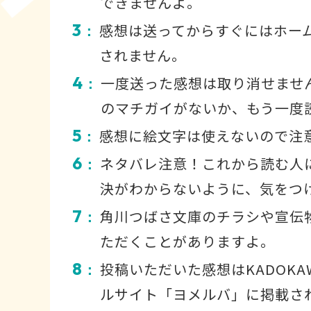
できませんよ。
3
感想は送ってからすぐにはホー
：
されません。
4
一度送った感想は取り消せませ
：
のマチガイがないか、もう一度
5
感想に絵文字は使えないので注
：
6
ネタバレ注意！これから読む人
：
決がわからないように、気をつ
7
角川つばさ文庫のチラシや宣伝
：
ただくことがありますよ。
8
投稿いただいた感想はKADOKA
：
ルサイト「ヨメルバ」に掲載さ