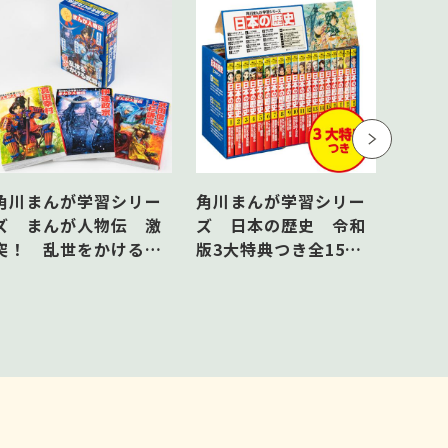
角川まんが学習シリー
角川まんが学習シリー
ズ まんが人物伝 激
ズ 日本の歴史 令和
突！ 乱世をかける武
版3大特典つき全15巻
将セット
+別巻4冊セット
角川
ズ 日
巻＋
ト