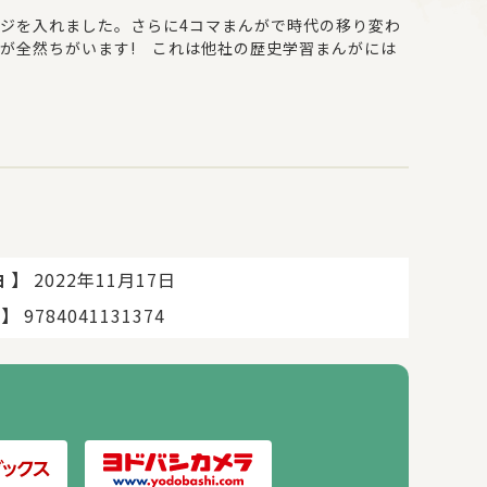
ジを入れました。さらに4コマまんがで時代の移り変わ
が全然ちがいます! これは他社の歴史学習まんがには
から読む!
崎観音、「DEATH NOTE」の小畑 健など人気イラ
別ながら、カバーに合わせた作画で違和感なく読めるよ
ように楽しく読んでいる」と支持されています。
り!
輪はもちろん、岸田内閣の成立や安倍元首相銃撃事件など
】
2022年11月17日
日
】
9784041131374