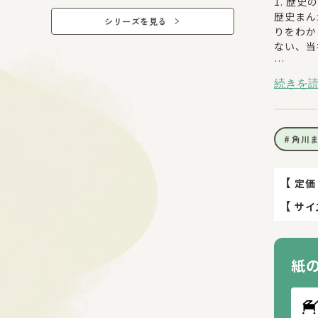
1. 歴
歴史まん
シリーズを見る
りをわか
ない、当
2.カバ
続きを
カバーイ
ストレー
う配慮。
角川
3. 最
第16巻
「こんな
【
定価
【
サイ
紙