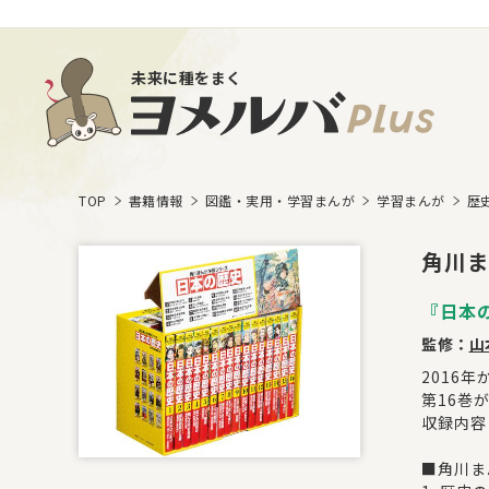
未来に種をまく
TOP
書籍情報
図鑑・実用・学習まんが
学習まんが
歴
角川ま
『日本
監修：
山
2016
第16巻
収録内容
■角川ま