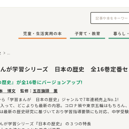
児童・生活実用の本
子育て・教育
暮らし
史
...
んが学習シリーズ 日本の歴史 全16巻定番セ
の歴史』が全16巻にバージョンアップ!
本 博文
監修：
五百旗頭 薫
年から「学習まんが 日本の歴史」ジャンルで7年連続売上No.1!
が入って、どこよりも最新の内容。コロナ禍や東京五輪はもちろん
は最新の歴史研究に基づいており学習指導要領にも対応、中学受験
んが学習シリーズ『日本の歴史』 の３つの特長