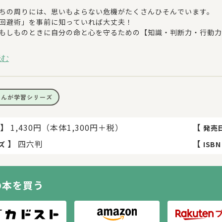
ちの周りには、思いもよらない危機がたくさんひそんでいます。
回避術」を事前に知っていれば大丈夫！
もしものときに自分の命と心を守るための【知識・判断力・行動力
リーと一緒に楽しく学べる！】
読む
のお留守番をすることになった小学生のフウマとカエデ。見守りを
「回避術」を伝授していきます。
中でハヤテが出題する「キケン回避術クイズ」を一緒に考えながら
。
まんが学習シリーズ
特長】
のテーマを網羅！ショートまんがでスラスラ読める
】
1,430円（本体1,300円＋税）
【
発売
ごとに短いストーリーになっているため、活字が苦手なお子様でも
】
四六判
【
ズ
ISBN
じめ」や「性犯罪」など心を守るテーマも
の悩みやデリケートな問題についても、子どもに分かりやすい言葉
の本を買う
時代に必須の最新リテラシーも収録
クニュース」や「ルッキズム」など、現代社会を生きる子どもたち
。