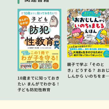
コラム コレ、やっちゃダメ図鑑１・ココに
【第２章 災害のキケン回避術】
第６話 雷・集中豪雨のキケン
第７話 地震のキケン
第８話 台風・大雨のキケン
第９話 火事のキケン
コラム 防災用品・ココに連絡
【第３章 犯罪のキケン回避術】
第１０話 いじめのキケン
第１１話 不審者のキケン
親子で学ぶ「そのと
第１２話 性犯罪のキケン
き」どうする？ おお
コラム コレ、やっちゃダメ図鑑２・ココに
しんから いのちをま
10歳までに知っておき
【第４章 インターネットのキケン回避術】
るえほん
たい まんがでわかる！
第１３話 インターネットのキケン
子ども防犯性教育
第１４話 フェイクニュースのキケン
第１５話 ルッキズムのキケン
コラム コレ、やっちゃダメ図鑑３