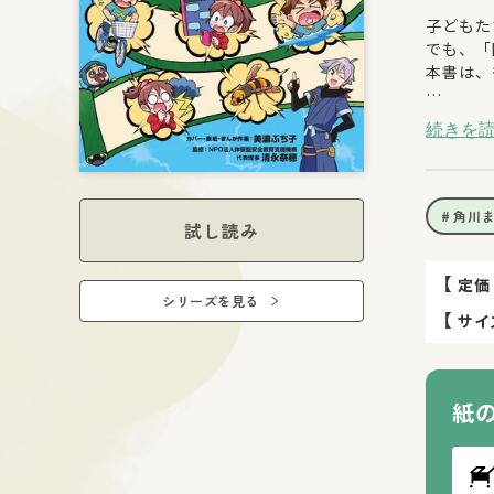
子どもた
でも、「
本書は、
【ストー
続きを
はじめて
る２人に
まんがの
つきます
角川
試し読み
【本書の
１）15
【
定価
シリーズを見る
1テーマ
【
サイ
２）「い
人間関係
紙
３）今の
「フェイ
ています