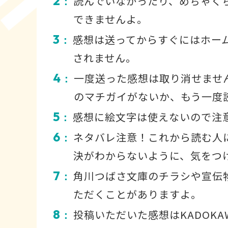
2
読んでいなかったり、めちゃく
：
できませんよ。
3
感想は送ってからすぐにはホー
：
されません。
4
一度送った感想は取り消せませ
：
のマチガイがないか、もう一度
5
感想に絵文字は使えないので注
：
6
ネタバレ注意！これから読む人
：
決がわからないように、気をつ
7
角川つばさ文庫のチラシや宣伝
：
ただくことがありますよ。
8
投稿いただいた感想はKADOKA
：