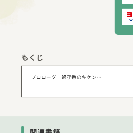
もくじ
もくじを
プロローグ 留守番のキケン
【第１章 事故のキケン回避術】
第１話 交通事故のキケン
第２話 やけど・けがのキケン
第３話 熱中症のキケン
第４話 水の事故のキケン
第５話 身近な生き物のキケン
関連書籍