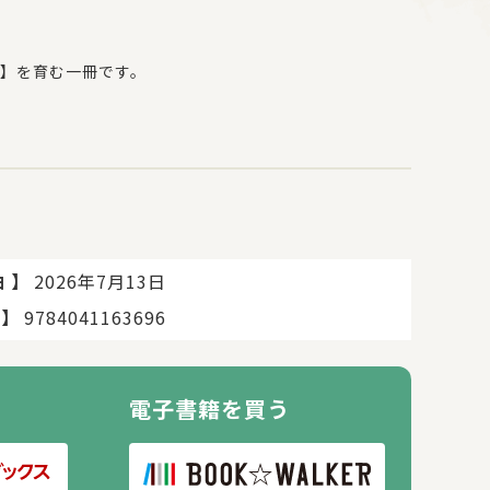
】を育む一冊です。
任された忍者風のハヤテが、さまざまなピンチに直面す
読むうちに、自然と「こんなとき、どうする？」が身に
】
2026年7月13日
日
無理なく楽しく読み進められます。
】
9784041163696
でていねいに描いています。
電子書籍を買う
がぜひ知っておくべき最新の情報も分かりやすく解説し