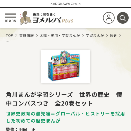
KADOKAWA Group
未来に種をまく
新規会員登
メニューを開閉する
検
TOP
書籍情報
図鑑・実用・学習まんが
学習まんが
歴史
...
角川まんが学習シリーズ 世界の歴史 懐
中コンパスつき 全20巻セット
世界史教育の最先端＝グローバル・ヒストリーを採用
した初めての歴史まんが
監修：
羽田 正