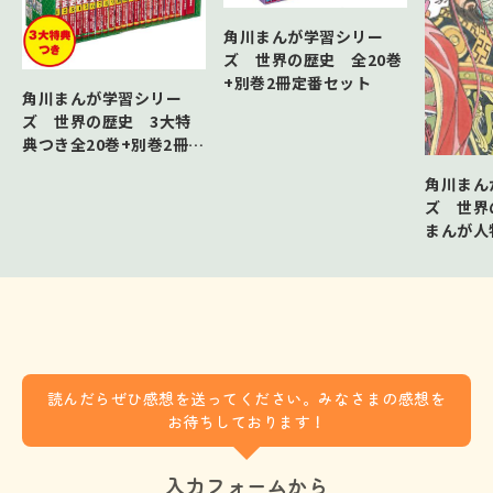
角川まんが学習シリー
ズ 世界の歴史 全20巻
+別巻2冊定番セット
角川まんが学習シリー
ズ 世界の歴史 3大特
典つき全20巻+別巻2冊セ
ット
角川まん
ズ 世
まんが人
読んだらぜひ感想を送ってください。みなさまの感想を
お待ちしております！
入力フォームから