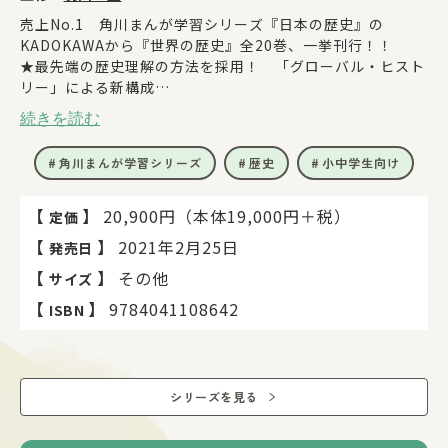
売上No.1 角川まんが学習シリーズ『日本の歴史』の
KADOKAWAから『世界の歴史』全20巻、一挙刊行！！
★最先端の歴史理解の方法を採用！ 「グローバル・ヒスト
リー」による新構成
★さらに進化した「東大流」！ 歴史の「横のつながり」を
続きを読む
つかむ工夫が満載
★まんが4160ページの最大ボリューム！いちばんくわしい
角川まんが学習シリーズ
歴史
小中学生向け
『世界の歴史』です
★どこよりも最新の情報を掲載！新型コロナウイルス感染症
やブラックライヴズマターの話題まで収録
【
】
20,900円（本体19,000円＋税）
定価
【
】
2021年2月25日
発売日
【
】
その他
サイズ
【
】
9784041108642
ISBN
シリーズを見る