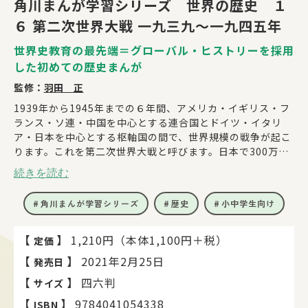
角川まんが学習シリーズ 世界の歴史 １
６ 第二次世界大戦 一九三九～一九四五年
世界史教育の最先端＝グローバル・ヒストリーを採用
した初めての歴史まんが
監修：
羽田 正
1939年から1945年までの６年間、アメリカ・イギリス・フ
ランス・ソ連・中国を中心とする連合国とドイツ・イタリ
ア・日本を中心とする枢軸国の間で、世界規模の戦争が起こ
ります。これを第二次世界大戦と呼びます。日本で300万
人、世界全体で6000万人以上がこの戦争で亡くなりまし
続きを読む
た。全体主義が力を持った日本とドイツの動きに注目しなが
ら、この悲惨な戦争に至る過程と戦争の経過をたどってみま
角川まんが学習シリーズ
歴史
小中学生向け
しょう。
【目次】
【
】
1,210円（本体1,100円＋税）
定価
もしも第二次世界大戦の指導者たちが異世界転移したら!?
【
】
2021年2月25日
発売日
第1章 中国の国民革命と日中戦争
第2章 ファシズムの台頭
【
】
四六判
サイズ
第3章 第二次世界大戦
【
】
9784041054338
ISBN