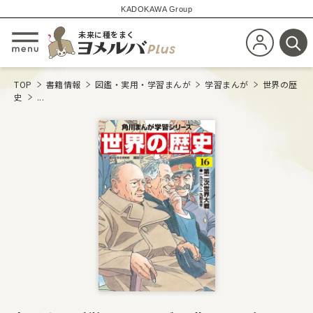
KADOKAWA Group
未来に種をまく
新規会員登
メニューを開閉する
検
TOP
書籍情報
図鑑・実用・学習まんが
学習まんが
世界の歴
史
...