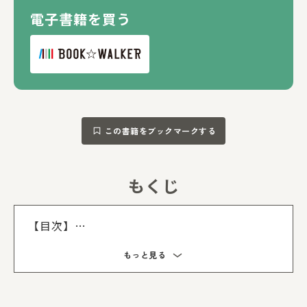
電子書籍を買う
この書籍をブックマークする
もくじ
もくじを
【目次】
もしも第二次世界大戦の指導者たちが異世界転
もっと見る
移したら!?
第1章 中国の国民革命と日中戦争
第2章 ファシズムの台頭