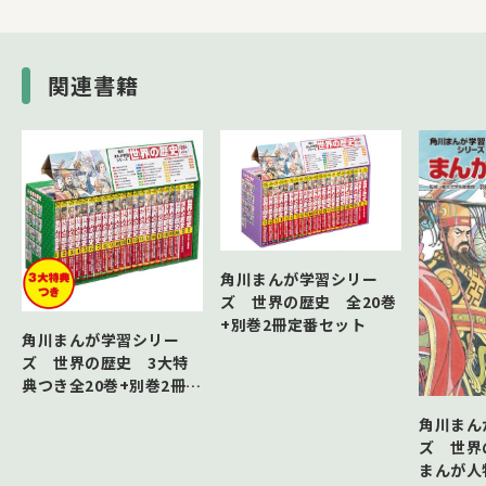
第3章 第二次世界大戦
第4章 太平洋戦争と大戦の終結
関連書籍
角川まんが学習シリー
ズ 世界の歴史 全20巻
+別巻2冊定番セット
角川まんが学習シリー
ズ 世界の歴史 3大特
典つき全20巻+別巻2冊セ
ット
角川まん
ズ 世
まんが人