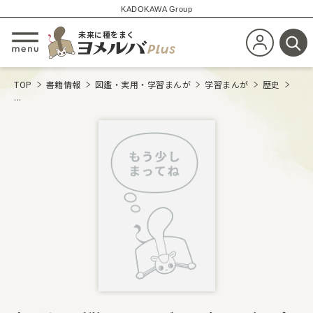
KADOKAWA Group
未来に種をまく
新規会員登
メニューを開閉する
検
TOP
書籍情報
図鑑・実用・学習まんが
学習まんが
歴史
...