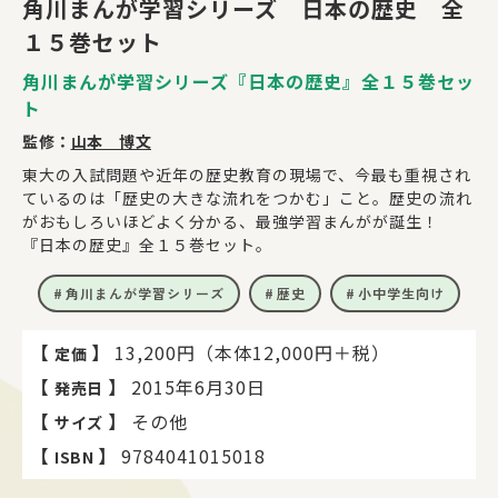
角川まんが学習シリーズ 日本の歴史 全
１５巻セット
角川まんが学習シリーズ『日本の歴史』全１５巻セッ
ト
監修：
山本 博文
東大の入試問題や近年の歴史教育の現場で、今最も重視され
ているのは「歴史の大きな流れをつかむ」こと。歴史の流れ
がおもしろいほどよく分かる、最強学習まんがが誕生！
『日本の歴史』全１５巻セット。
角川まんが学習シリーズ
歴史
小中学生向け
【
】
13,200円（本体12,000円＋税）
定価
【
】
2015年6月30日
発売日
【
】
その他
サイズ
【
】
9784041015018
ISBN