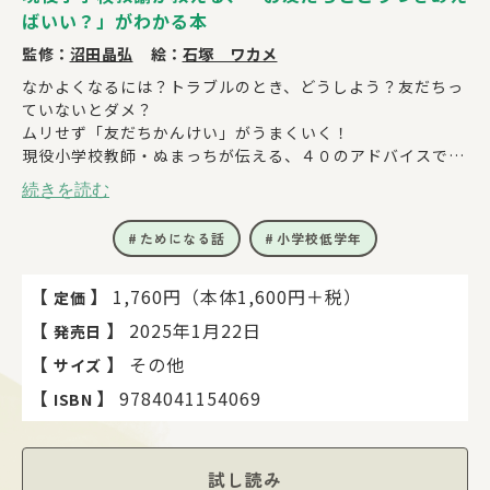
ばいい？」がわかる本
監修：
沼田晶弘
絵：
石塚 ワカメ
なかよくなるには？トラブルのとき、どうしよう？友だちっ
ていないとダメ？
ムリせず「友だちかんけい」がうまくいく！
現役小学校教師・ぬまっちが伝える、４０のアドバイスでな
やみやギモンがすっきり！
続きを読む
小学生から身につけておきたい、友だちづきあいに大切なこ
と
ためになる話
小学校低学年
「子どもが いじめられている？ と思ったときは」など、保
護者向けコラムも収録
【
】
1,760円（本体1,600円＋税）
定価
【
】
2025年1月22日
発売日
【
】
その他
サイズ
【
】
9784041154069
ISBN
試し読み