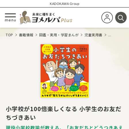
KADOKAWA Group
未来に種をまく
新規会員登
メニューを開閉する
検
TOP
書籍情報
図鑑・実用・学習まんが
児童実用書
...
小学校が100倍楽しくなる 小学生のお友だ
ちづきあい
現役小学校教諭が教える、「お友だちとどうつきあえ