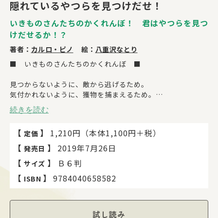
隠れているやつらを見つけだせ！
いきものさんたちのかくれんぼ！ 君はやつらを見つ
けだせるか！？
著者：
カルロ・ピノ
絵：
八重沢なとり
■ いきものさんたちのかくれんぼ ■
見つからないように、敵から逃げるため。
気付かれないように、獲物を捕まえるため。
続きを読む
いきものさんによって、その理由はいろいろ！
おもしろかくれんぼ術の秘密を探れ！
【
】
1,210円（本体1,100円＋税）
定価
たくさん見つけて、今日から君もいきもの探偵になろう！
【
】
2019年7月26日
発売日
【
】
Ｂ６判
サイズ
■ いきものさんたちからの挑戦状!? ■
【
】
9784040658582
ISBN
ぼくたちは、かくれんぼの達人である。
試し読み
暮らしている場所の中にまぎれたり、