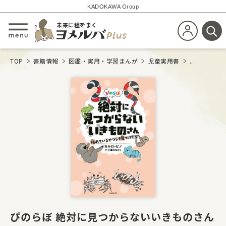
KADOKAWA Group
未来に種をまく
新規会員登
メニューを開閉する
検
TOP
書籍情報
図鑑・実用・学習まんが
児童実用書
...
ぴのらぼ 絶対に見つからないいきものさん