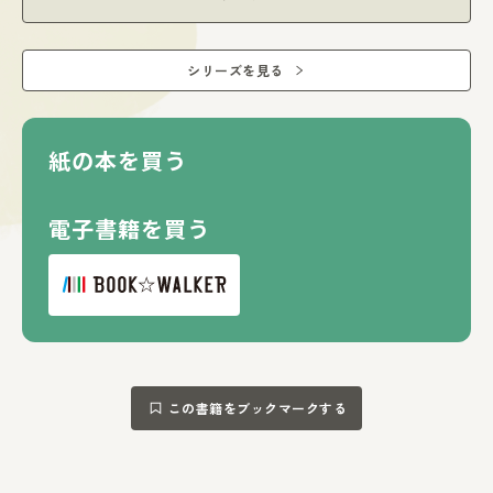
べつのいきもののフリをして
そっと姿を隠している。
シリーズを見る
そんなぼくたちを、君たちは見つけられるかな？
紙の本を買う
■ 隠れているいきものを見つけだせ！ ■
いきものさんたちが隠れている風景イラストが、５つある
電子書籍を買う
ぞ！
森、ジャングルやサバンナ、海の中などで、周りの風景に溶
け込んでいたり、
ほかのいきものになりすましていたりする子たちを見つけだ
そう！
何匹見つけられるか、家族やお友達と一緒に競争！
この書籍をブックマークする
子どもはもちろん、大人も一緒に楽しく遊べます。
わからなかったら、いきものの「紹介ページ」を見て、
どんないきものか、どういう風に隠れる子なのかを読んでみ