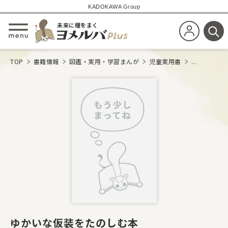
KADOKAWA Group
未来に種をまく
新規会員登
メニューを開閉する
検
TOP
書籍情報
図鑑・実用・学習まんが
児童実用書
...
ゆかいな仮装をたのしむ本