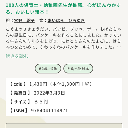
100人の保育士・幼稚園先生が推薦。心がほんわかす
る、おいしい絵本！
絵：
宮野 聡子
文：
あいはら ひろゆき
こぐまの３きょうだい、パッピ、プッペ、ポー。おばあちゃ
んの誕生日に、パンケーキを作ることにしました。かってい
る牛さんのミルクをしぼり、にわとりさんのたまごに、はち
みつをあつめて、ふわっふわのパンケーキを作りました。
「ちょっと、おあじみしてみようか？」パッピ、プッペ、ポ
続きを読む
ーがあじみをしているうちに、パンケーキはどんどん、どん
どん小さくなって……。おばあちゃんの誕生日はどうなっち
3歳～5歳
食べ物絵本
ゃうの？
こぐまの３きょうだい、パッピ、プッペ、ポーによる、ほん
【
】
1,430円（本体1,300円＋税）
定価
わかする物語の絵本！
【
】
2022年3月3日
発売日
『いちばんしあわせなおくりもの』で第７回リブロ絵本大賞
受賞の宮野聡子さんと、大人気シリーズ「くまのがっこう」
【
】
Ｂ５判
サイズ
の、あいはらひろゆきさんが長い年月をかけて、ていねいに
【
】
9784041114971
ISBN
作った絵本！
114人の保育士さんと幼稚園先生が推薦！