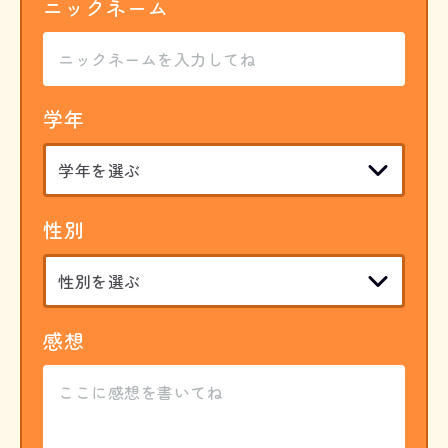
ニックネーム
学年
性別
感想