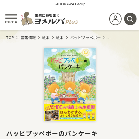
KADOKAWA Group
未来に種をまく
新規会員登
メニューを開閉する
検
TOP
書籍情報
絵本
絵本
パッピプッペポー
...
パッピプッペポーのパンケーキ