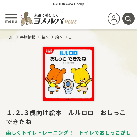
KADOKAWA Group
未来に種をまく
新規会員登
メニューを開閉する
検
TOP
書籍情報
絵本
絵本
...
１.２.３歳向け絵本 ルルロロ おしっこ
できたね
楽しくトイレトレーニング！ トイレでおしっこがし