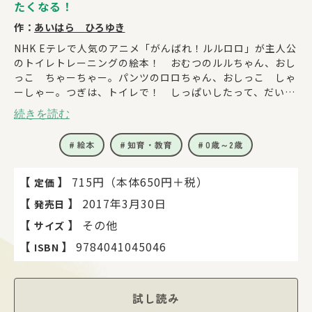
たくなる！
作：
あいはら ひろゆき
NHK Eテレで人気のアニメ「がんばれ！ルルロロ」が主人公
のトイレトレーニングの絵本！ おむつのルルちゃん、おし
っこ ちゃーちゃー。パンツのロロちゃん、おしっこ しゃ
ーしゃー。つぎは、トイレで！ しっぱいしたって、だいじ
ょうぶ。こんどは じょうずにできました！ にっこり え
続きを読む
がおで、はい ポーズ！ トイレトレーニングに最適の絵
本。１、２、３歳が、トイレでおしっこがしたくなる！
絵本
知育・教育
0歳～2歳
【
】
715円（本体650円＋税）
定価
【
】
2017年3月30日
発売日
【
】
その他
サイズ
【
】
9784041045046
ISBN
試し読み