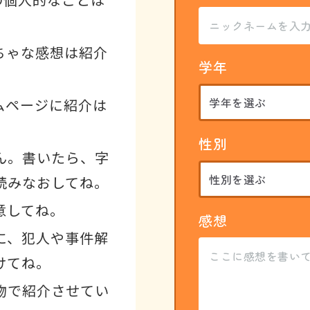
ちゃな感想は紹介
学年
ムページに紹介は
性別
ん。書いたら、字
読みなおしてね。
意してね。
感想
に、犯人や事件解
けてね。
物で紹介させてい