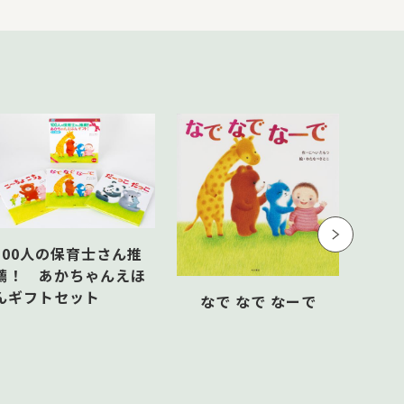
100人の保育士さん推
薦！ あかちゃんえほ
んギフトセット
なで なで なーで
こ