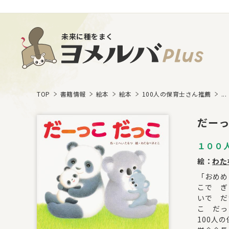
未来に種をまく
TOP
書籍情報
絵本
絵本
100人の保育士さん推薦
...
だーっ
１００
絵：
わた
「おめめ
こで ぎ
いで だ
こ だっ
100人