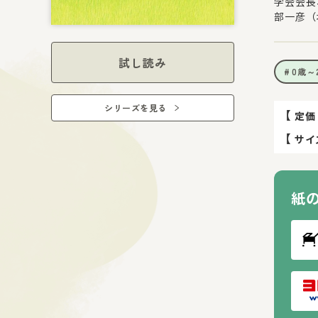
学会会長
部一彦（
試し読み
0歳～
シリーズを見る
【
定価
【
サイ
紙