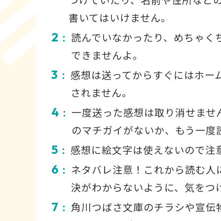
書いてはいけません。
2
読んでいなかったり、めちゃく
：
できませんよ。
3
感想は送ってからすぐにはホー
：
されません。
4
一度送った感想は取り消せませ
：
のマチガイがないか、もう一度
5
感想に絵文字は使えないので注
：
6
ネタバレ注意！これから読む人
：
決がわからないように、気をつ
7
角川つばさ文庫のチラシや宣伝
：