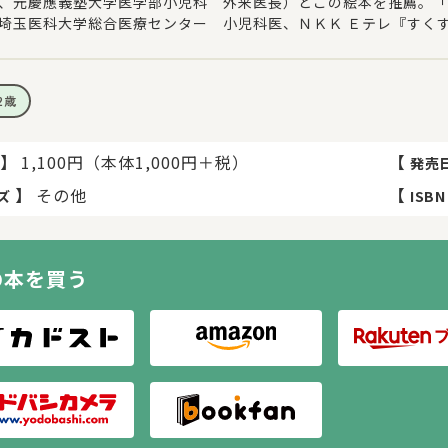
、元慶應義塾大学医学部小児科 外来医長）とこの絵本を推薦。「
埼玉医科大学総合医療センター 小児科医、ＮＫＫ Ｅテレ『すく
2歳
】
1,100円（本体1,000円＋税）
【
発売
】
その他
【
ズ
ISBN
の本を買う