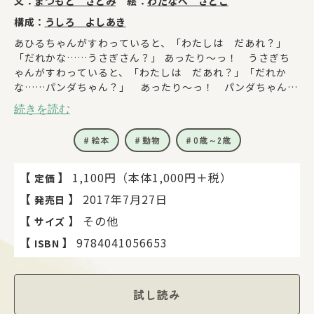
文：
まつもと さとみ
絵：
わたなべ さとこ
構成：
うしろ よしあき
あひるちゃんがすわっていると、「わたしは だあれ？」
「だれかな……うさぎさん？」 あったり～っ！ うさぎち
ゃんがすわっていると、「わたしは だあれ？」「だれか
な……パンダちゃん？」 あったり～っ！ パンダちゃんが
すわっていると、「わたしは だあれ？」「だれかな……ぞ
続きを読む
うさん？」 あったり～っ！ ぞうさんがすわっていると、
「わたしは だあれ？」は､ありません。「つまんない
絵本
動物
0歳～2歳
な」 すると、「だあ～れ～？ だあ～れ～？ わたしは
だあ～れ～？」「…………おばけ？」 最後はいったい、だ
あれ？ 読み聞かせをすると、子どもが「わたしはだあ
【
】
1,100円（本体1,000円＋税）
定価
れ？」にこたえてくれて、「あったり～っ！」で笑いがおこ
【
】
2017年7月27日
発売日
る！ 子どもと楽しいコミュニケーションができる絵本！
【
】
その他
サイズ
【
】
9784041056653
ISBN
試し読み