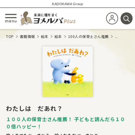
KADOKAWA Group
未来に種をまく
新規会員登
メニューを開閉する
検
TOP
書籍情報
絵本
絵本
100人の保育士さん推薦
...
わたしは だあれ？
１００人の保育士さん推薦！ 子どもと読んだら１０
０倍ハッピー！