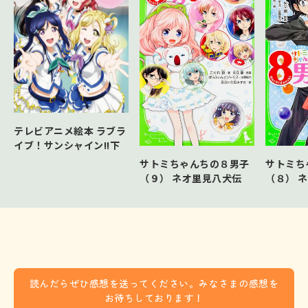
テレビアニメ絵本 ラブラ
イブ！サンシャイン!!下
サトミち
サトミちゃんちの８男子
（８） 
（９） ネオ里見八犬伝
読んだらぜひ感想を送ってください。みなさまの感想を
お待ちしております！