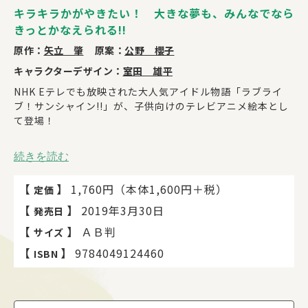
キラキラかがやきたい！ 大きな夢も、みんなでなら
きっとかなえられる!!
原作：
矢立 肇
原案：
公野 櫻子
キャラクターデザイン：
室田 雄平
NHK Eテレでも放映された大人気アイドル物語「ラブライ
ブ！サンシャイン!!」が、子供向けのテレビアニメ絵本とし
て登場！
「あきらめなければきっと夢はかなう」。
続きを読む
カワイイものが好き＆キラキラしたものが好きな女の子たち
【
】
1,760円（本体1,600円＋税）
定価
があこがれる輝く存在、アイドル。
でも彼女たちも、実は「輝くため」に一生懸命練習したり友
【
】
2019年3月30日
発売日
達とぶつかって悩んだりする、ふつうの女の子。
【
】
ＡＢ判
サイズ
普通の、でもいろんな個性を持ったそれぞれが、それぞれ違
うままにお互いに認め合い、
【
】
9784049124460
ISBN
そして「自分のなりたい自分」になっていく姿が描かれてい
ます。
そんな姿をみて、自分もかがやける！と信じてほしいという