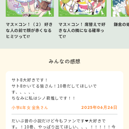
マス×コン！（２） 好き
マス×コン！ 席替えで好
鎌倉の
な人の前で顔が赤くなる
きな人の隣になる確率っ
ヒミツって!?
て!?
みんなの感想
サト8大好きです！
サト8かいてる皆さん！10巻だしてほしいで
す、、、、、
ちなみに私はシノ君推しです！！
小学4年
女
金魚さん
2025年06月26日
だいぶ昔の小説だけど今もファンです❤大好きで
す。！10巻、やっぱり出てほしい、、、！！！！！今