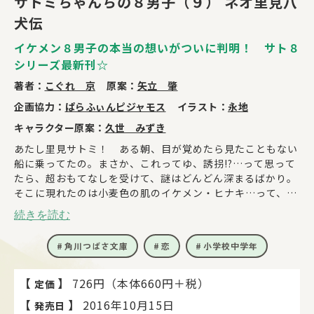
サトミちゃんちの８男子（９） ネオ里見八
犬伝
イケメン８男子の本当の想いがついに判明！ サト８
シリーズ最新刊☆
著者：
こぐれ 京
原案：
矢立 肇
企画協力：
ぱらふぃんピジャモス
イラスト：
永地
キャラクター原案：
久世 みずき
あたし里見サトミ！ ある朝、目が覚めたら見たこともない
船に乗ってたの。まさか、これってゆ、誘拐!?…って思って
たら、超おもてなしを受けて、謎はどんどん深まるばかり。
そこに現れたのは小麦色の肌のイケメン・ヒナキ…って、ダ
イカの弟じゃん！ 男子たちが助けにきてくれたけど、ヒナ
続きを読む
キの目的がわからずに動けなくて…。その理由が明かされた
とき、今まで考えないようにしてた、あの問題がついにせま
角川つばさ文庫
恋
小学校中学年
ってきて!? この中から一人を選ばなきゃいけない運命の瞬
間、ついにキタ－!!
【
】
726円（本体660円＋税）
定価
【
】
2016年10月15日
発売日