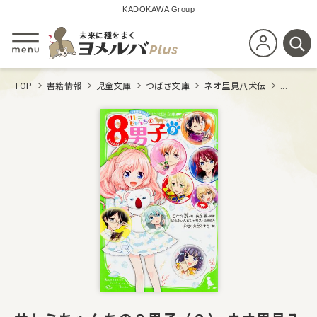
KADOKAWA Group
未来に種をまく
新規会員登
メニューを開閉する
検
TOP
書籍情報
児童文庫
つばさ文庫
ネオ里見八犬伝
...