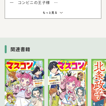
一 コンビニの王子様
二 行かないで、ダイカ！
もっと見る
三 どこの国でもない国
四 お早いお着きで
五 王様のレストラン
六 シンベーのメッセージ
七 飲みねえ！ スペシャルドリンク
八 シモウサ王国観光ツアー
関連書籍
九 究極すぎる選択肢
十 この夢の行方
十一 ゴムボートの王子様
十二 やっと会えたけど
十三 それでもやっぱりサプライズ
十四 未来へディジュリドゥ
十五 アルバイトの成果
十六 災い転じて福とナス
あとがき