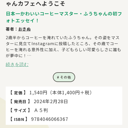
ゃんカフェへようこそ
日本一かわいいコーヒーマスター・ふうちゃんの初フ
ォトエッセイ！
著者：
おきぬ
2歳半からコーヒーを淹れていたふうちゃん。その姿をマス
ターに見立てInstagramに投稿したところ、その歳でコー
ヒーを淹れる意外性に加え、子どもらしい可愛らしさに誰も
が夢中に！
本書ではそんなふうちゃんの写真をふんだんに使った、はじ
続きを読む
めてのフォトエッセイです。
SNS投稿の裏側やふだんのふうちゃんの様子など、撮りおろ
その他
し写真もたっぷり。
コーヒーグッズやふうちゃん専用の包丁、お気に入りの手ぬ
ぐいなど、お気に入りグッズも細かく紹介しており、読み応
【
】
1,540円（本体1,400円＋税）
定価
え抜群です。
【
】
2024年2月28日
発売日
【
】
Ａ５判
サイズ
【
】
9784046066367
ISBN