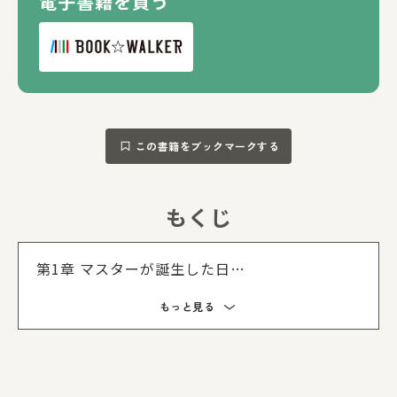
電子書籍を買う
この書籍をブックマークする
もくじ
もくじを
第1章 マスターが誕生した日
第2章 マスターとふうちゃんカフェ
もっと見る
第3章 マスターのクッキング
第4章 マスターの手仕事と一年
第5章 マスターの台所とお道具
第6章 マスターの毎日と未来のこと