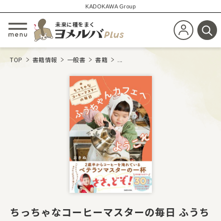
KADOKAWA Group
未来に種をまく
新規会員登
メニューを開閉する
検
TOP
書籍情報
一般書
書籍
...
ちっちゃなコーヒーマスターの毎日 ふうち