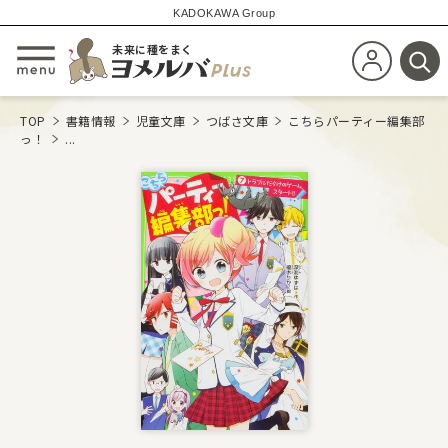
KADOKAWA Group
未来に種をまく
新規会員登
メニューを開閉する
検
TOP
書籍情報
児童文庫
つばさ文庫
こちらパーティー編集部
っ！
...