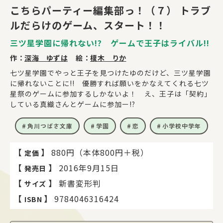
こちらパーティー編集部っ！（７） トラブ
ルだらけのゲーム、スタート！！
三ツ星学園に帰れない!? ゲームで王子はライバル!!
作：
深海 ゆずは
絵：
榎木 りか
七ツ星学園でやっと王子を見つけたゆのだけど、三ツ星学園
に帰れないことに!! 優勝すれば願いをかなえてくれる七ツ
星祭のゲームに参加するしかないよ！ え、王子は「契約」
している真織さんとゲームに参加ー!?
角川つばさ文庫
学園
恋
小学校中学年
【
】
880円（本体800円＋税）
定価
【
】
2016年9月15日
発売日
【
】
新書変形判
サイズ
【
】
9784046316424
ISBN