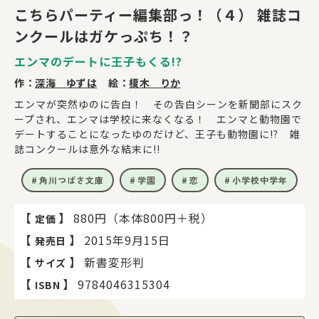
こちらパーティー編集部っ！（４） 雑誌コ
ンクールはガケっぷち！？
エンマのデートに王子もくる!?
作：
深海 ゆずは
絵：
榎木 りか
エンマが突然ゆのに告白！ その告白シーンを新聞部にスク
ープされ、エンマは学校に来なくなる！ エンマと動物園で
デートすることになったゆのだけど、王子も動物園に!? 雑
誌コンクールは意外な結末に!!
角川つばさ文庫
学園
恋
小学校中学年
【
】
880円（本体800円＋税）
定価
【
】
2015年9月15日
発売日
【
】
新書変形判
サイズ
【
】
9784046315304
ISBN