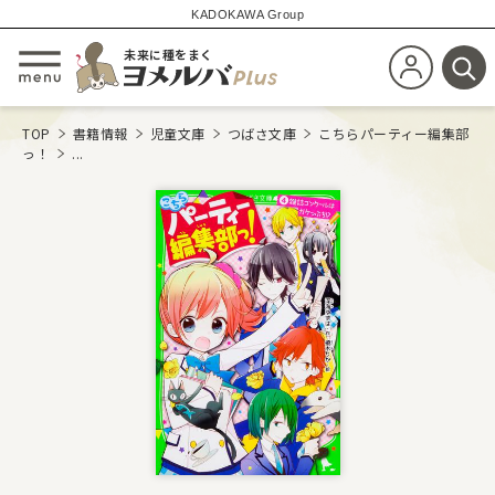
KADOKAWA Group
未来に種をまく
新規会員登
メニューを開閉する
検
TOP
書籍情報
児童文庫
つばさ文庫
こちらパーティー編集部
っ！
...