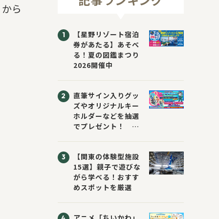
」から
【星野リゾート宿泊
券があたる】あそべ
る！夏の図鑑まつり
2026開催中
直筆サイン入りグッ
ズやオリジナルキー
ホルダーなどを抽選
でプレゼント！
「KADOKAWA 夏の
ウォーターチャレン
【関東の体験型施設
ジブックフェア2026
15選】親子で遊びな
～すまない先生と読
がら学べる！おすす
書にチャレンジ！
めスポットを厳選
～」が開催！
アニメ「ちいかわ」