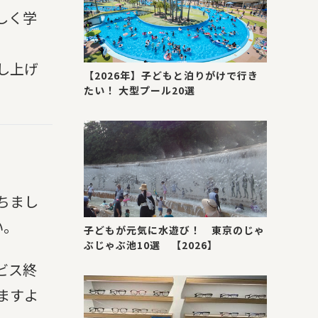
しく学
し上げ
【2026年】子どもと泊りがけで行き
たい！ 大型プール20選
ちまし
い。
子どもが元気に水遊び！ 東京のじゃ
ぶじゃぶ池10選 【2026】
ビス終
ますよ