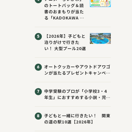
のトートバッグ＆読
書のおまもりが当た
る「KADOKAWA ち
いかわブックフェア
2026サマー」が開
【2026年】子どもと
催！ スマホ壁紙は
泊りがけで行きた
応募者全員にプレゼ
い！ 大型プール20選
ント！
オートクッカーやアウトドアワゴ
ンが当たるプレゼントキャンペー
ン！ Sassyのえほん10周年大
感謝祭！
中学受験のプロが「小学校3・4
年生」におすすめする小説・児童
書10選
子どもと一緒に行きたい！ 関東
の道の駅10選【2026年】