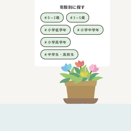
年齢別に探す
0～2歳
3～5歳
小学低学年
小学中学年
小学高学年
中学生・高校生