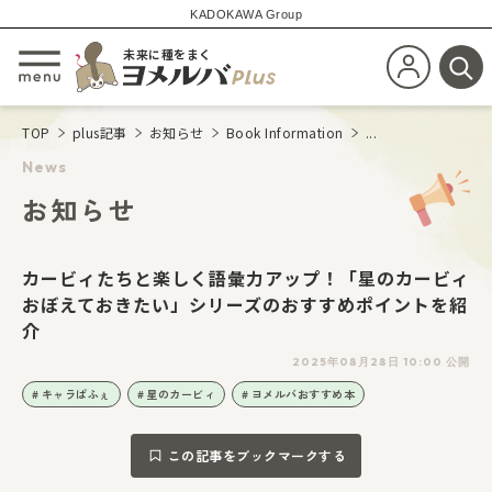
KADOKAWA Group
未来に種をまく
新規会員登
メニューを開閉する
検
TOP
plus記事
お知らせ
Book Information
...
News
お知らせ
カービィたちと楽しく語彙力アップ！「星のカービィ
おぼえておきたい」シリーズのおすすめポイントを紹
介
2025年08月28日 10:00 公開
キャラぱふぇ
星のカービィ
ヨメルバおすすめ本
この記事をブックマークする