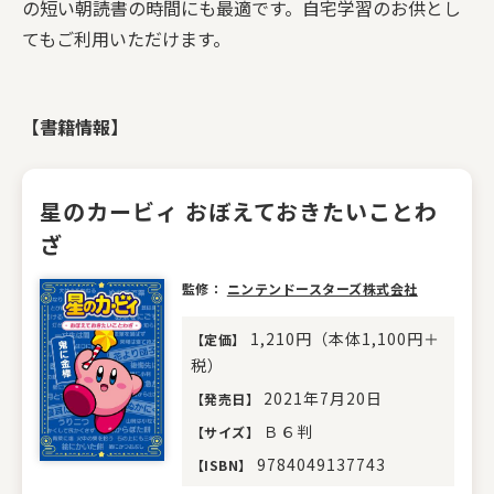
の短い朝読書の時間にも最適です。自宅学習のお供とし
てもご利用いただけます。
【書籍情報】
星のカービィ おぼえておきたいことわ
ざ
監修：
ニンテンドースターズ株式会社
1,210円（本体1,100円＋
【
定価
】
税）
2021年7月20日
【
発売日
】
Ｂ６判
【
サイズ
】
9784049137743
【
ISBN
】