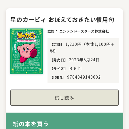
星のカービィ おぼえておきたい慣用句
監修：
ニンテンドースターズ株式会社
1,210円（本体1,100円＋
【
定価
】
税）
2023年5月24日
【
発売日
】
Ｂ６判
【
サイズ
】
9784049148602
【
ISBN
】
試し読み
紙の本を買う