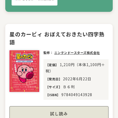
星のカービィ おぼえておきたい四字熟
語
監修：
ニンテンドースターズ株式会社
1,210円（本体1,100円＋
【
定価
】
税）
2022年6月22日
【
発売日
】
Ｂ６判
【
サイズ
】
9784049143928
【
ISBN
】
試し読み