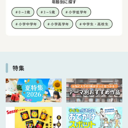
年齢別に探す
0～2歳
3～5歳
小学低学年
小学中学年
小学高学年
中学生・高校生
特集