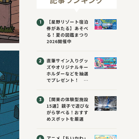
【星野リゾート宿泊
券があたる】あそべ
る！夏の図鑑まつり
2026開催中
直筆サイン入りグッ
ズやオリジナルキー
ホルダーなどを抽選
でプレゼント！
「KADOKAWA 夏の
ウォーターチャレン
【関東の体験型施設
ジブックフェア2026
15選】親子で遊びな
～すまない先生と読
がら学べる！おすす
書にチャレンジ！
めスポットを厳選
～」が開催！
アニメ「ちいかわ」