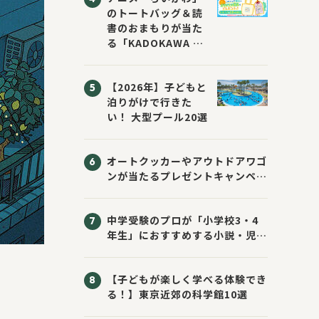
のトートバッグ＆読
書のおまもりが当た
る「KADOKAWA ち
いかわブックフェア
2026サマー」が開
【2026年】子どもと
催！ スマホ壁紙は
泊りがけで行きた
応募者全員にプレゼ
い！ 大型プール20選
ント！
オートクッカーやアウトドアワゴ
ンが当たるプレゼントキャンペー
ン！ Sassyのえほん10周年大
感謝祭！
中学受験のプロが「小学校3・4
年生」におすすめする小説・児童
書10選
【子どもが楽しく学べる体験でき
る！】東京近郊の科学館10選