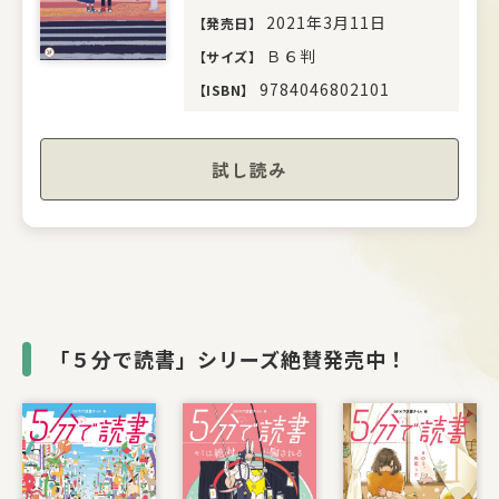
2021年3月11日
【
発売日
】
Ｂ６判
【
サイズ
】
9784046802101
【
ISBN
】
試し読み
「５分で読書」シリーズ絶賛発売中！
書籍リスト