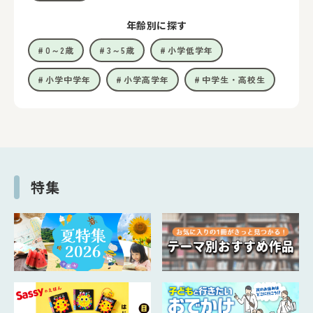
年齢別に探す
0～2歳
3～5歳
小学低学年
小学中学年
小学高学年
中学生・高校生
特集