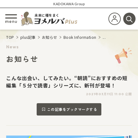
KADOKAWA Group
未来に種をまく
新規会員登
メニューを開閉する
検
TOP
plus記事
お知らせ
Book Information
...
News
お知らせ
こんな出会い、してみたい。“朝読”におすすめの短
編集「５分で読書」シリーズに、新刊が登場！
2021年03月11日 11:00 公開
この記事をブックマークする