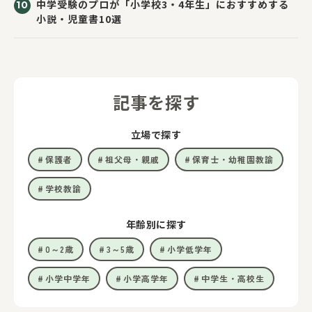
中学受験のプロが「小学校3・4年生」におすすめする
小説・児童書10選
記事を探す
立場で探す
保護者
祖父母・親戚
保育士・幼稚園教諭
学校教諭
年齢別に探す
0～2歳
3～5歳
小学低学年
小学中学年
小学高学年
中学生・高校生