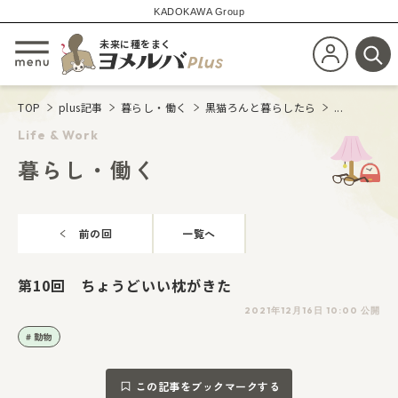
KADOKAWA Group
未来に種をまく
新規会員登
メニューを開閉する
検
TOP
plus記事
暮らし・働く
黒猫ろんと暮らしたら
...
Life & Work
暮らし・働く
前の回
一覧へ
第10回 ちょうどいい枕がきた
2021年12月16日 10:00 公開
動物
この記事をブックマークする