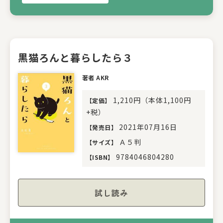
黒猫ろんと暮らしたら３
著者 AKR
1,210円（本体1,100円
【
定価
】
+税）
2021年07月16日
【
発売日
】
Ａ５判
【
サイズ
】
9784046804280
【
ISBN
】
試し読み