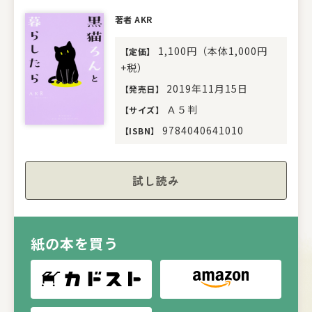
著者 AKR
1,100円（本体1,000円
【
定価
】
+税）
2019年11月15日
【
発売日
】
Ａ５判
【
サイズ
】
9784040641010
【
ISBN
】
試し読み
紙の本を買う