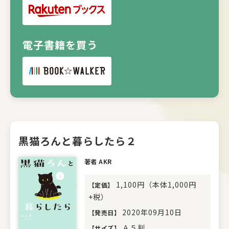
電子書籍を買う
黒猫ろんと暮らしたら２
著者 AKR
1,100円（本体1,000円
【
定価
】
+税）
2020年09月10日
【
発売日
】
Ａ５判
【
サイズ
】