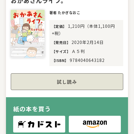
おかあさんライフ。
著者 たかぎなおこ
1,210円（本体1,100円
【
定価
】
+税）
2020年2月14日
【
発売日
】
Ａ５判
【
サイズ
】
9784040643182
【
ISBN
】
試し読み
紙の本を買う