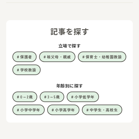
記事を探す
立場で探す
保護者
祖父母・親戚
保育士・幼稚園教諭
学校教諭
年齢別に探す
0～2歳
3～5歳
小学低学年
小学中学年
小学高学年
中学生・高校生