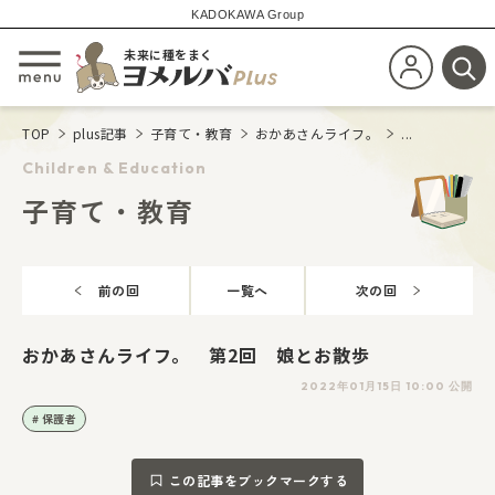
KADOKAWA Group
未来に種をまく
新規会員登
メニューを開閉する
検
TOP
plus記事
子育て・教育
おかあさんライフ。
...
Children & Education
子育て・教育
前の回
一覧へ
次の回
おかあさんライフ。 第2回 娘とお散歩
2022年01月15日 10:00 公開
保護者
この記事をブックマークする