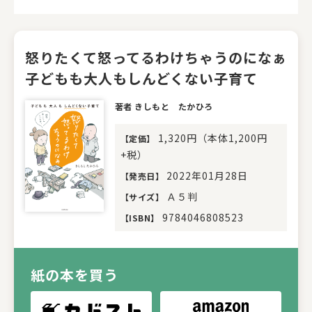
怒りたくて怒ってるわけちゃうのになぁ
子どもも大人もしんどくない子育て
著者 きしもと たかひろ
1,320円（本体1,200円
【
定価
】
+税）
2022年01月28日
【
発売日
】
Ａ５判
【
サイズ
】
9784046808523
【
ISBN
】
紙の本を買う