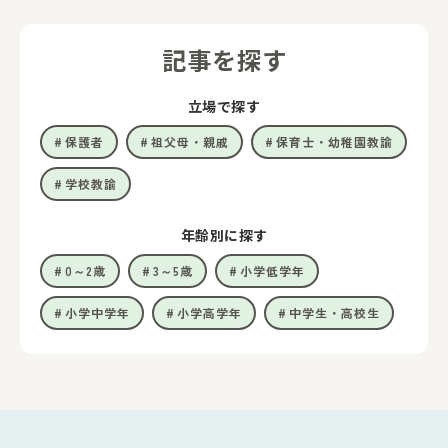
記事を探す
立場で探す
保護者
祖父母・親戚
保育士・幼稚園教諭
学校教諭
年齢別に探す
0～2歳
3～5歳
小学低学年
小学中学年
小学高学年
中学生・高校生