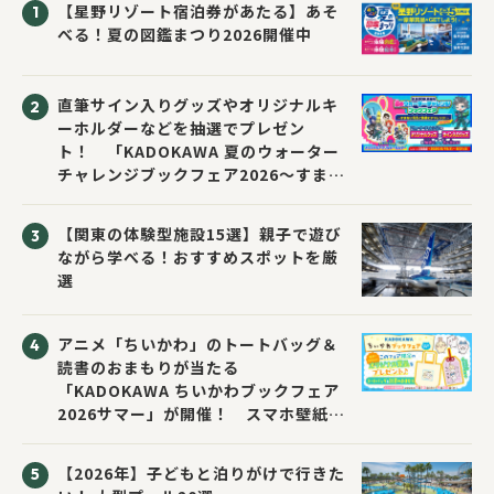
【星野リゾート宿泊券があたる】あそ
べる！夏の図鑑まつり2026開催中
直筆サイン入りグッズやオリジナルキ
ーホルダーなどを抽選でプレゼン
ト！ 「KADOKAWA 夏のウォーター
チャレンジブックフェア2026～すまな
い先生と読書にチャレンジ！～」が開
催！
【関東の体験型施設15選】親子で遊び
ながら学べる！おすすめスポットを厳
選
アニメ「ちいかわ」のトートバッグ＆
読書のおまもりが当たる
「KADOKAWA ちいかわブックフェア
2026サマー」が開催！ スマホ壁紙は
応募者全員にプレゼント！
【2026年】子どもと泊りがけで行きた