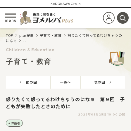
KADOKAWA Group
未来に種をまく
新規会員登
メニューを開閉する
検
TOP
plus記事
子育て・教育
怒りたくて怒ってるわけちゃうの
になぁ
...
Children & Education
子育て・教育
前の回
一覧へ
次の回
怒りたくて怒ってるわけちゃうのになぁ 第９回 子
どもが失敗したときのために
2022年03月25日 10:00 公開
保護者