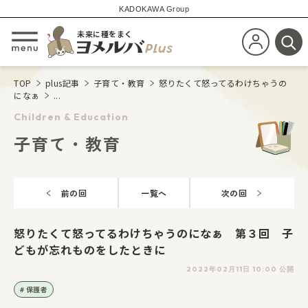
KADOKAWA Group
未来に種をまく
新規会員登
メニューを開閉する
検
TOP
plus記事
子育て・教育
怒りたくて怒ってるわけちゃうの
になぁ
...
Children & Education
子育て・教育
前の回
一覧へ
次の回
怒りたくて怒ってるわけちゃうのになぁ 第３回 子
どもが忘れものをしたときに
2022年02月11日 10:00 公開
保護者