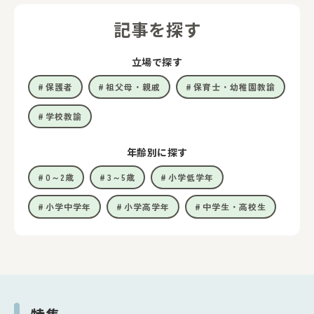
記事を探す
立場で探す
保護者
祖父母・親戚
保育士・幼稚園教諭
学校教諭
年齢別に探す
0～2歳
3～5歳
小学低学年
小学中学年
小学高学年
中学生・高校生