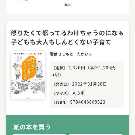
怒りたくて怒ってるわけちゃうのになぁ
子どもも大人もしんどくない子育て
著者 きしもと たかひろ
1,320円（本体1,200円
【
定価
】
+税）
2022年01月28日
【
発売日
】
Ａ５判
【
サイズ
】
9784046808523
【
ISBN
】
紙の本を買う