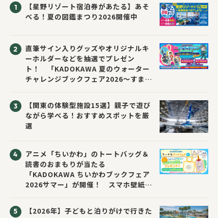
【星野リゾート宿泊券があたる】あそ
べる！夏の図鑑まつり2026開催中
直筆サイン入りグッズやオリジナルキ
ーホルダーなどを抽選でプレゼン
ト！ 「KADOKAWA 夏のウォーター
チャレンジブックフェア2026～すまな
い先生と読書にチャレンジ！～」が開
催！
【関東の体験型施設15選】親子で遊び
ながら学べる！おすすめスポットを厳
選
アニメ「ちいかわ」のトートバッグ＆
読書のおまもりが当たる
「KADOKAWA ちいかわブックフェア
2026サマー」が開催！ スマホ壁紙は
応募者全員にプレゼント！
【2026年】子どもと泊りがけで行きた