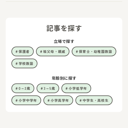
記事を探す
立場で探す
保護者
祖父母・親戚
保育士・幼稚園教諭
学校教諭
年齢別に探す
0～2歳
3～5歳
小学低学年
小学中学年
小学高学年
中学生・高校生