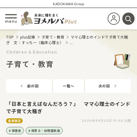
KADOKAWA Group
未来に種をまく
新規会員登
メニューを開閉する
検
TOP
plus記事
子育て・教育
ママ心理士のインドで子育て大騒
ぎ 文：すっちー（臨床心理士）
...
Children & Education
子育て・教育
前の回
一覧へ
次の回
「日本と言えばなんだろう？」 ママ心理士のインド
で子育て大騒ぎ
会員限定
2020年05月22日 13:00 公開
保護者
保育士・幼稚園教諭