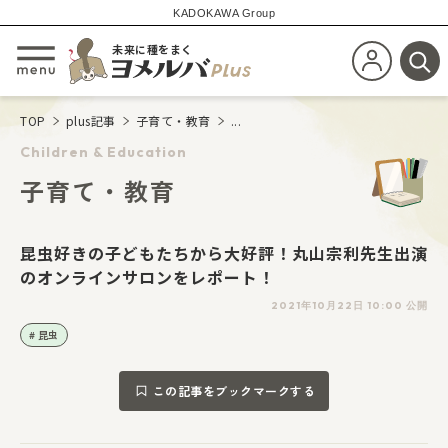
KADOKAWA Group
未来に種をまく
新規会員登
メニューを開閉する
検
TOP
plus記事
子育て・教育
...
Children & Education
子育て・教育
昆虫好きの子どもたちから大好評！丸山宗利先生出演
のオンラインサロンをレポート！
2021年10月22日 10:00 公開
昆虫
この記事をブックマークする