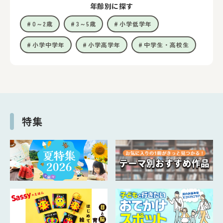
年齢別に探す
0～2歳
3～5歳
小学低学年
小学中学年
小学高学年
中学生・高校生
特集