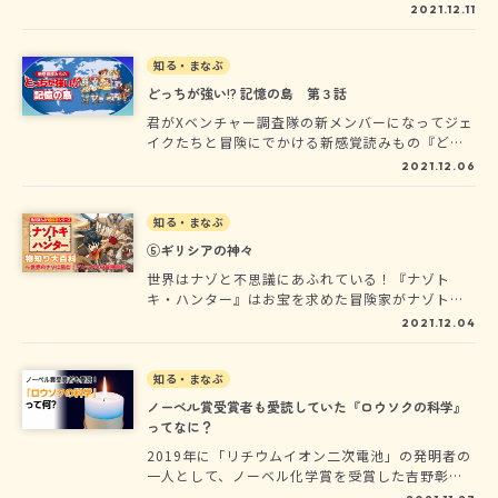
しながら世界各地を冒険するオールカラーまんが
ろう。君は第５話のベストエンディング「任務大
2021.12.11
だ。主人公であるぼく、アレックスが冒険の地で
成功！」までたどりつけるかな？「任務成功」の
学んだ知識を大紹介するぞ!!
エンディングもあるよ。途中で「ゲームオーバ
知る・まなぶ
ー」になってしまったら、最初からまた冒険をや
り直そう。物語のゆくえを決めるのは君自身。さ
どっちが強い!? 記憶の島 第３話
ぁ、どっちを選ぶ!?
君がXベンチャー調査隊の新メンバーになってジェ
イクたちと冒険にでかける新感覚読みもの『どっ
ちが強い!? 記憶の島』が連載開始！今回ダーウィ
2021.12.06
ン博士からの指令は、北大西洋のどこかにある謎
の島の調査。地図にはのっていないその島の周辺
では、正体不明の巨大な影が目撃されているらし
知る・まなぶ
い…。この冒険の旅では、次に取る行動は自分で
⑤ギリシアの神々
決めるんだ。文章の最後に選択肢があるから、ど
世界はナゾと不思議にあふれている！『ナゾト
れか選んで進もう。旅の途中でさまざまな動物と
キ・ハンター』はお宝を求めた冒険家がナゾトキ
も出会うよ。動物知識を活かしてピンチを乗り切
しながら世界各地を冒険するオールカラーまんが
ろう。君は第５話のベストエンディング「任務大
2021.12.04
だ。主人公であるぼく、アレックスが冒険の地で
成功！」までたどりつけるかな？「任務成功」の
学んだ知識を大紹介するぞ!!
エンディングもあるよ。途中で「ゲームオーバ
知る・まなぶ
ー」になってしまったら、最初からまた冒険をや
り直そう。物語のゆくえを決めるのは君自身。さ
ノーベル賞受賞者も愛読していた『ロウソクの科学』
ぁ、どっちを選ぶ!?
ってなに？
2019年に「リチウムイオン二次電池」の発明者の
一人として、ノーベル化学賞を受賞した吉野彰さ
ん、2016年にノーベル生理学・医学賞を受賞した