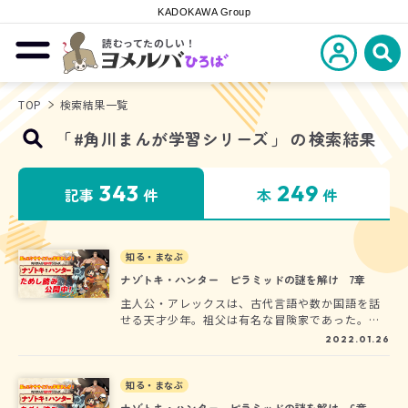
KADOKAWA Group
読むってたのしい！
新規会員登
メニューを開閉する
ヨメルバひろば
検
TOP
検索結果一覧
「
#角川まんが学習シリーズ
」
の
検索結果
343
249
記事
件
本
件
知る・まなぶ
ナゾトキ・ハンター ピラミッドの謎を解け 7章
主人公・アレックスは、古代言語や数か国語を話
せる天才少年。祖父は有名な冒険家であった。古
代文明の遺品をその目で見たくて冒険家になった
2022.01.26
彼は、ラムセス２世のピラミッドにある「黄金の
戦車」を目指すのだが、ピラミッドに入るには、
さまざまなナゾトキに正解しなければならない。
知る・まなぶ
宝を守るミイラたちに襲われながら、難関を乗り
ナゾトキ・ハンター ピラミッドの謎を解け 6章