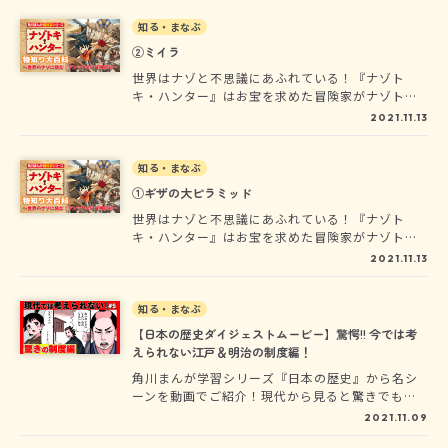
学んだ知識を大紹介するぞ!!
エンディングもあるよ。途中で「ゲームオーバ
知る・まなぶ
ー」になってしまったら、最初からまた冒険をや
り直そう。物語のゆくえを決めるのは君自身。さ
②ミイラ
ぁ、どっちを選ぶ!?
世界はナゾと不思議にあふれている！『ナゾト
キ・ハンター』はお宝を求めた冒険家がナゾトキ
しながら世界各地を冒険するオールカラーまんが
2021.11.13
だ。主人公であるぼく、アレックスが冒険の地で
学んだ知識を大紹介するぞ!!
知る・まなぶ
①ギザの大ピラミッド
世界はナゾと不思議にあふれている！『ナゾト
キ・ハンター』はお宝を求めた冒険家がナゾトキ
しながら世界各地を冒険するオールカラーまんが
2021.11.13
だ。主人公であるぼく、アレックスが冒険の地で
学んだ知識を大紹介するぞ!!
知る・まなぶ
【日本の歴史ダイジェストムービー】驚愕!! 今では考
えられない江戸＆明治の制度編！
角川まんが学習シリーズ『日本の歴史』から名シ
ーンを動画でご紹介！現代から見ると驚きでも、
その時代には真剣に考えられた制度の数々。大名
2021.11.09
行列・生類憐れみの令・四民平等…いったいどん