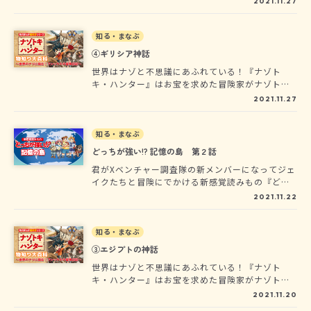
2021.11.27
大隅良典さんが子どものころに読み、科学者を志
すきっかけになった『ロウソクの科学』について
紹介しています。
知る・まなぶ
④ギリシア神話
世界はナゾと不思議にあふれている！『ナゾト
キ・ハンター』はお宝を求めた冒険家がナゾトキ
しながら世界各地を冒険するオールカラーまんが
2021.11.27
だ。主人公であるぼく、アレックスが冒険の地で
学んだ知識を大紹介するぞ!!
知る・まなぶ
どっちが強い!? 記憶の島 第２話
君がXベンチャー調査隊の新メンバーになってジェ
イクたちと冒険にでかける新感覚読みもの『どっ
ちが強い!? 記憶の島』が連載開始！今回ダーウィ
2021.11.22
ン博士からの指令は、北大西洋のどこかにある謎
の島の調査。地図にはのっていないその島の周辺
では、正体不明の巨大な影が目撃されているらし
知る・まなぶ
い…。この冒険の旅では、次に取る行動は自分で
③エジプトの神話
決めるんだ。文章の最後に選択肢があるから、ど
世界はナゾと不思議にあふれている！『ナゾト
れか選んで進もう。旅の途中でさまざまな動物と
キ・ハンター』はお宝を求めた冒険家がナゾトキ
も出会うよ。動物知識を活かしてピンチを乗り切
しながら世界各地を冒険するオールカラーまんが
ろう。君は第５話のベストエンディング「任務大
2021.11.20
だ。主人公であるぼく、アレックスが冒険の地で
成功！」までたどりつけるかな？「任務成功」の