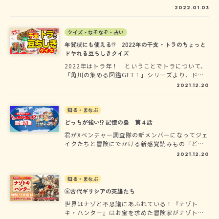
ちが強い!? 記憶の島』が連載開始！今回ダーウィ
2022.01.03
ン博士からの指令は、北大西洋のどこかにある謎
の島の調査。地図にはのっていないその島の周辺
では、正体不明の巨大な影が目撃されているらし
クイズ・なそなぞ・占い
い…。この冒険の旅では、次に取る行動は自分で
年賀状にも使える!? 2022年の干支・トラのちょっと
決めるんだ。文章の最後に選択肢があるから、ど
ドヤれる豆ちしきクイズ
れか選んで進もう。旅の途中でさまざまな動物と
2022年はトラ年！ ということでトラについて、
も出会うよ。動物知識を活かしてピンチを乗り切
「角川の集める図鑑GET！」シリーズより、ドヤ
ろう。君は第５話のベストエンディング「任務大
れる豆ちしきをクイズ形式で伝授します!! 年末年
成功！」までたどりつけるかな？「任務成功」の
2021.12.20
始の家族団らんの場で披露してもいいし、年賀状
エンディングもあるよ。途中で「ゲームオーバ
にチラッと書き添えると、もらった方もちょっと
ー」になってしまったら、最初からまた冒険をや
うれしいかも!?
知る・まなぶ
り直そう。物語のゆくえを決めるのは君自身。さ
ぁ、どっちを選ぶ!?
どっちが強い!? 記憶の島 第４話
君がXベンチャー調査隊の新メンバーになってジェ
イクたちと冒険にでかける新感覚読みもの『どっ
ちが強い!? 記憶の島』が連載開始！今回ダーウィ
2021.12.20
ン博士からの指令は、北大西洋のどこかにある謎
の島の調査。地図にはのっていないその島の周辺
では、正体不明の巨大な影が目撃されているらし
知る・まなぶ
い…。この冒険の旅では、次に取る行動は自分で
⑥古代ギリシアの英雄たち
決めるんだ。文章の最後に選択肢があるから、ど
世界はナゾと不思議にあふれている！『ナゾト
れか選んで進もう。旅の途中でさまざまな動物と
キ・ハンター』はお宝を求めた冒険家がナゾトキ
も出会うよ。動物知識を活かしてピンチを乗り切