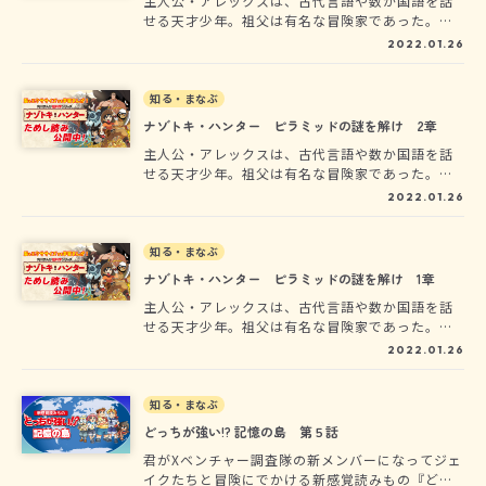
主人公・アレックスは、古代言語や数か国語を話
せる天才少年。祖父は有名な冒険家であった。古
代文明の遺品をその目で見たくて冒険家になった
2022.01.26
彼は、ラムセス２世のピラミッドにある「黄金の
戦車」を目指すのだが、ピラミッドに入るには、
さまざまなナゾトキに正解しなければならない。
知る・まなぶ
宝を守るミイラたちに襲われながら、難関を乗り
ナゾトキ・ハンター ピラミッドの謎を解け 2章
越え、スフィンクスによる最後の謎に挑む！
主人公・アレックスは、古代言語や数か国語を話
せる天才少年。祖父は有名な冒険家であった。古
代文明の遺品をその目で見たくて冒険家になった
2022.01.26
彼は、ラムセス２世のピラミッドにある「黄金の
戦車」を目指すのだが、ピラミッドに入るには、
さまざまなナゾトキに正解しなければならない。
知る・まなぶ
宝を守るミイラたちに襲われながら、難関を乗り
ナゾトキ・ハンター ピラミッドの謎を解け 1章
越え、スフィンクスによる最後の謎に挑む！
主人公・アレックスは、古代言語や数か国語を話
せる天才少年。祖父は有名な冒険家であった。古
代文明の遺品をその目で見たくて冒険家になった
2022.01.26
彼は、ラムセス２世のピラミッドにある「黄金の
戦車」を目指すのだが、ピラミッドに入るには、
さまざまなナゾトキに正解しなければならない。
知る・まなぶ
宝を守るミイラたちに襲われながら、難関を乗り
どっちが強い!? 記憶の島 第５話
越え、スフィンクスによる最後の謎に挑む！
君がXベンチャー調査隊の新メンバーになってジェ
イクたちと冒険にでかける新感覚読みもの『どっ