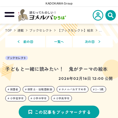
KADOKAWA Group
読むってたのしい！
新規会員登
メニューを開閉する
ヨメルバひろば
検
TOP
連載
ブックセレクト
【ブックセレクト】絵本
...
前の回
一覧へ
次の回
ブックセレクト
子どもと一緒に読みたい！ 鬼がテーマの絵本
2026年02月16日 12:00 公開
保護者
保育士・幼稚園教諭
ヨメルバおすすめ本
3～5歳
小学低学年
小学中学年
小学高学年
この記事をブックマークする