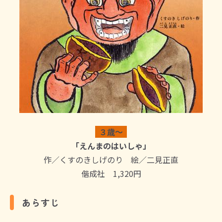
３歳～
「えんまのはいしゃ」
作／くすのきしげのり 絵／二見正直
偕成社 1,320円
あらすじ