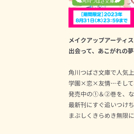
メイクアップアーティス
出会って、あこがれの夢
角川つばさ文庫で人気
学園×恋×友情…そして
発売中の①＆②巻を、な
最新刊にすぐ追いつけ
まぶしくきらめき無限