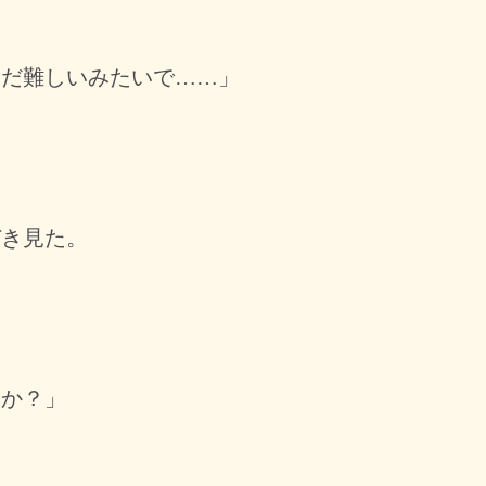
まだ難しいみたいで……」
」
き見た。
すか？」