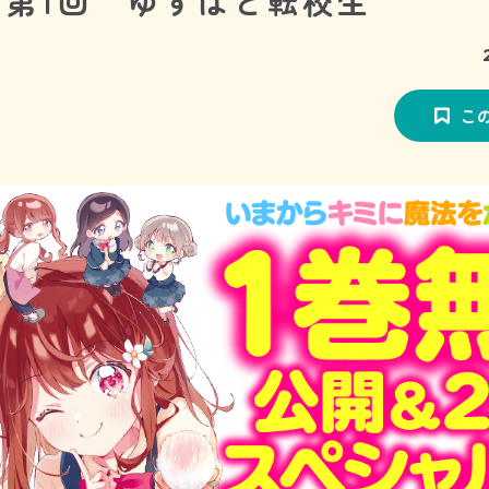
第1回 ゆずはと転校生
こ