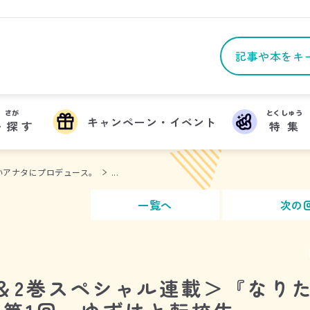
さが
とくしゅう
キャンペーン・イベント
を
探
す
特集
いアナタにプロデュース。
...
一覧へ
次の
＆2巻スペシャル連載＞『なり