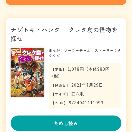
ナゾトキ・ハンター クレタ島の怪物を
探せ
まんが：ソーラーチーム ストーリー：タ
ダタダ
1,078円（本体980円
【
定価
】
+税）
2021年7月29日
【
発売日
】
四六判
【
サイズ
】
9784041111093
【
ISBN
】
ためし読み