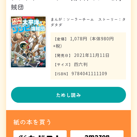
賊団
まんが：ソーラーチーム ストーリー：タ
ダタダ
1,078円（本体980円
【
定価
】
+税）
2021年11月11日
【
発売日
】
四六判
【
サイズ
】
9784041111109
【
ISBN
】
ためし読み
紙の本を買う