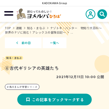
KADOKAWA Group
読むってたのしい！
新規会員登
メニューを開閉する
ヨメルバひろば
検
TOP
連載
知る・まなぶ
ナゾトキ・ハンター 物知り大百科～
世界のナゾに挑む！アレックスの冒険日記～
...
前の回
一覧へ
知る・まなぶ
⑥古代ギリシアの英雄たち
2021年12月11日 10:00 公開
角川まんが学習シリーズ
この記事をブックマークする