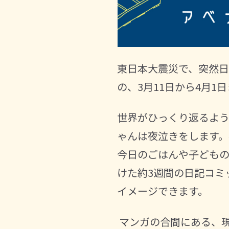
東日本大震災で、突然日
の、
3
月
11
日から
4
月
1
日
世界がひっくり返るよ
ゃんは夜泣きをします
今日のごはんや子ども
けた約
3
週間の日記コミ
イメージできます。
マンガの合間にある、