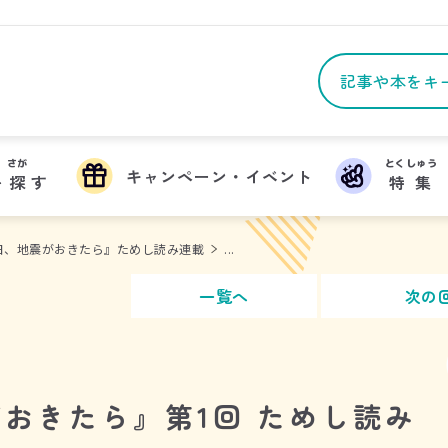
さが
とくしゅう
キャンペーン・イベント
を
探
す
特集
日、地震がおきたら』ためし読み連載
...
一覧へ
次の
おきたら』第1回 ためし読み