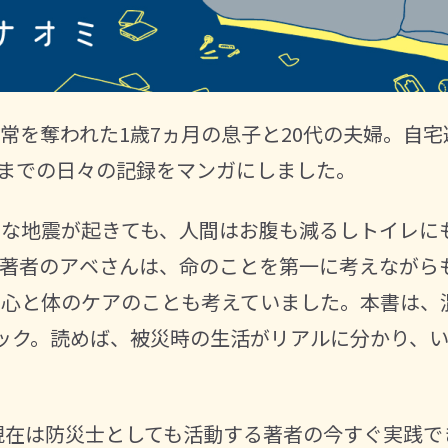
常を奪われた
1
歳
7
ヵ月の息子と
20
代の夫婦。自宅
までの日々の記録をマンガにしました。
うな地震が起きても、人間はお腹も減るしトイレに
。著者のアベさんは、命のことを第一に考えながら
の心と体のケアのことも考えていました。本書は、
ック。読めば、被災時の生活がリアルに分かり、
現在は防災士としても活動する著者の今すぐ実践で