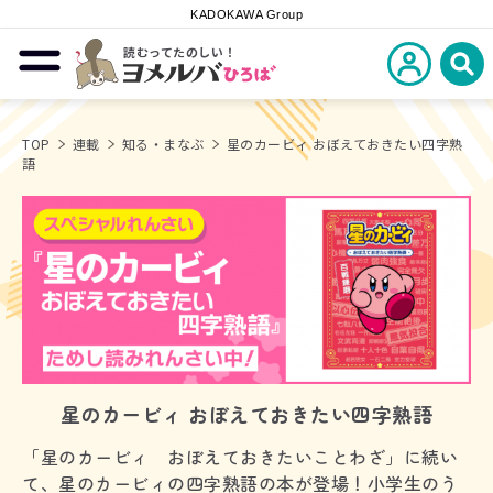
KADOKAWA Group
読むってたのしい！
新規会員登
メニューを開閉する
ヨメルバひろば
検
TOP
連載
知る・まなぶ
星のカービィ おぼえておきたい四字熟
語
星のカービィ おぼえておきたい四字熟語
「星のカービィ おぼえておきたいことわざ」に続い
て、星のカービィの四字熟語の本が登場！小学生のう