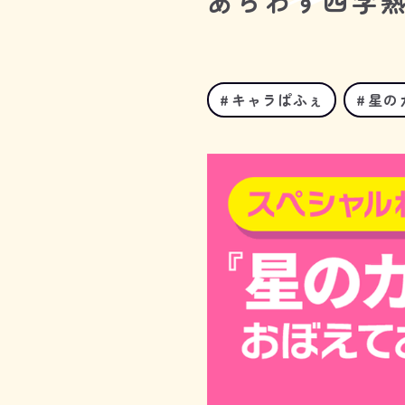
あらわす四字
キャラぱふぇ
星の