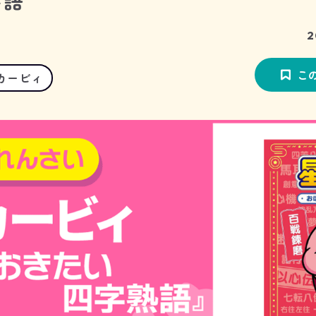
熟語
2
こ
カービィ