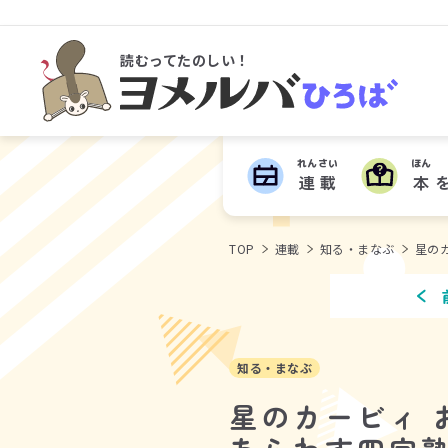
読むってたのしい！
ヨメルバひろば
れんさい
ほん
連載
本
TOP
連載
知る・まなぶ
星の
知る・まなぶ
星のカービィ 