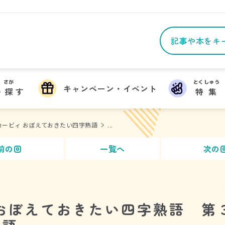
さが
とくしゅう
キャンペーン・イベント
を
探
す
特集
カービィ おぼえておきたい四字熟語
...
前の回
一覧へ
次の
おぼえておきたい四字熟語 第