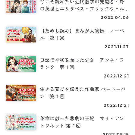
今こそ読みたい近代医学の先駆者・野
口英世とエリザベス・ブラックウェル
の伝記がまんがに！
2022.04.06
【ためし読み】まんが人物伝 ノーベ
ル 第１回
2021.11.27
日記で平和を願った少女 アンネ・フ
ランク 第１回
2022.12.21
生きる喜びを伝えた作曲家 ベートーベ
ン 第１回
2022.12.21
革命に散った悲劇の王妃 マリ・アン
トワネット 第１回
2022.09.19