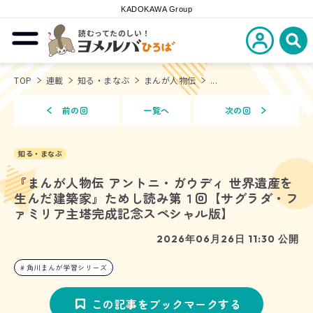
KADOKAWA Group
読むってたのしい！
新規会員登
メニューを開閉する
ヨメルバひろば
検
TOP
連載
知る・まなぶ
まんが人物伝
...
前の回
一覧へ
次の回
知る・まなぶ
『まんが人物伝 アントニ・ガウディ 世界遺産を
生んだ建築家』ためし読み第１回【サグラダ・フ
ァミリア主塔完成記念スペシャル版】
2026年06月26日 11:30 公開
角川まんが学習シリーズ
この記事をブックマークする