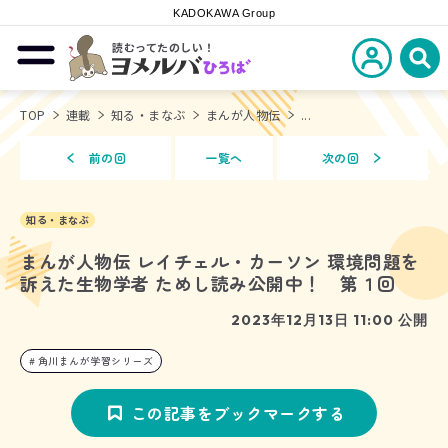
KADOKAWA Group
読むってたのしい！
新規会員登
メニューを開閉する
ヨメルバひろば
検
TOP
連載
知る・まなぶ
まんが人物伝
...
前の回
一覧へ
次の回
知る・まなぶ
まんが人物伝 レイチェル・カーソン 環境問題を
訴えた生物学者 ためし読み公開中！ 第１回
2023年12月13日 11:00 公開
角川まんが学習シリーズ
この記事をブックマークする