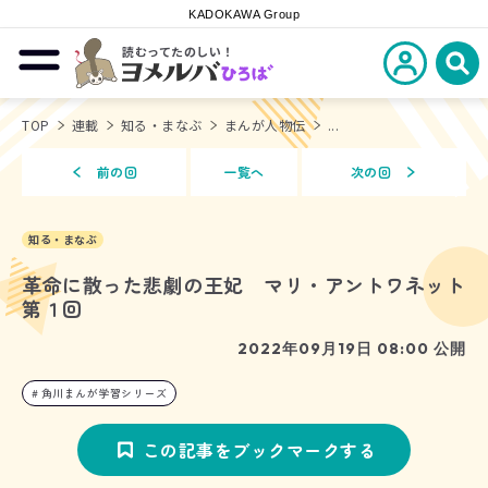
KADOKAWA Group
読むってたのしい！
新規会員登
メニューを開閉する
ヨメルバひろば
検
TOP
連載
知る・まなぶ
まんが人物伝
...
前の回
一覧へ
次の回
知る・まなぶ
革命に散った悲劇の王妃 マリ・アントワネット
第１回
2022年09月19日 08:00 公開
角川まんが学習シリーズ
この記事をブックマークする