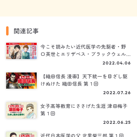
関連記事
今こそ読みたい近代医学の先駆者・野
口英世とエリザベス・ブラックウェル
の伝記がまんがに！
2022.04.06
【織田信長 漫画】天下統一を目ざし駆
けぬけた 織田信長 第１回
2022.07.26
女子高等教育にささげた生涯 津田梅子
第１回
2022.06.25
近代日本医学の父 北里柴三郎 第１回