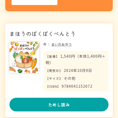
まほうのぱくぱくべんとう
作：
まいのおやつ
1,540円（本体1,400円＋
【
定価
】
税）
2024年10月9日
【
発売日
】
その他
【
サイズ
】
9784041152072
【
ISBN
】
ためし読み