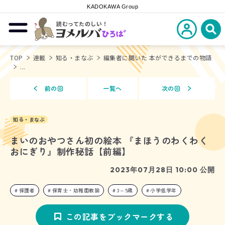
KADOKAWA Group
読むってたのしい！
新規会員登
メニューを開閉する
ヨメルバひろば
検
TOP
連載
知る・まなぶ
編集者に聞いた 本ができるまでの物語
...
前の回
一覧へ
次の回
知る・まなぶ
まいのおやつさん初の絵本 『まほうのわくわく
おにぎり』制作秘話【前編】
2023年07月28日 10:00 公開
保護者
保育士・幼稚園教諭
3～5歳
小学低学年
この記事をブックマークする