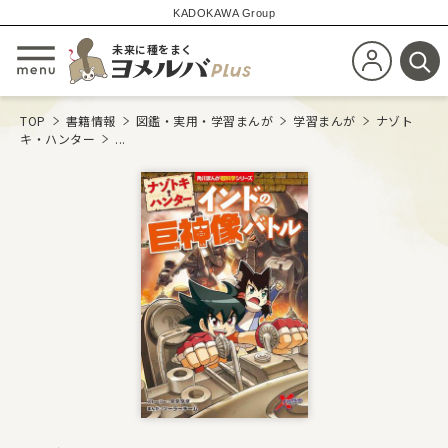
KADOKAWA Group
未来に種をまく
新規会員登
メニューを開閉する
検
TOP
書籍情報
図鑑・実用・学習まんが
学習まんが
ナゾト
キ・ハンター
...