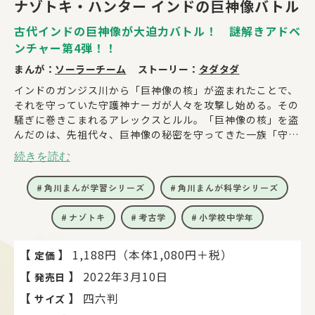
ナゾトキ・ハンター インドの巨神像バトル
古代インドの巨神像が大迫力バトル！ 謎解きアドベ
ンチャー第4弾！！
まんが：
ソーラーチーム
ストーリー：
タダタダ
インドのガンジス川から「巨神像の核」が盗まれたことで、
それを守っていた守護神ナーガが人々を攻撃し始める。その
騒ぎに巻きこまれるアレックスとルル。「巨神像の核」を盗
んだのは、先祖代々、巨神像の秘密を守ってきた一族「守り
人」の一員であるアシュウィンだった――。そこへ傭兵のジャッ
続きを読む
カル、インド陸軍のカーシャも現れ、巨神像をめぐる争いは
さらなる展開をみせる。巨神像とは果たして何か――！？
角川まんが学習シリーズ
角川まんが科学シリーズ
ナゾトキ
考古学
小学校中学年
【
】
1,188円（本体1,080円＋税）
定価
【
】
2022年3月10日
発売日
【
】
四六判
サイズ