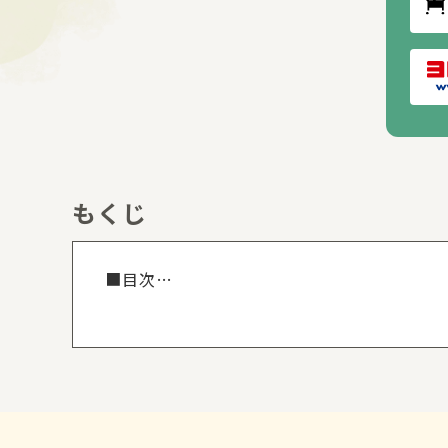
もくじ
もくじを
■目次
第１章 未来のまんが家、それも「とびっき
第２章 仕事と恋とまんが、まんが!!
第３章 ハロー！ 『ピーナッツ』
第４章 毎日毎日、五十年間