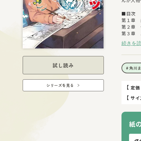
んが人物
■目次
第１章 
第２章 
第３章 
第４章 
続きを
Peanuts
Worldwi
試し読み
角川
シリーズを見る
【
定価
【
サイ
紙