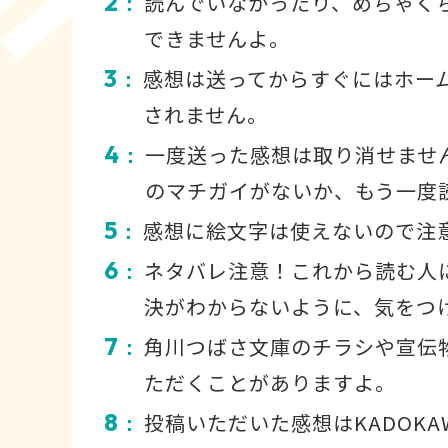
2
読んでいなかったり、めちゃく
：
できませんよ。
3
感想は送ってからすぐにはホー
：
されません。
4
一度送った感想は取り消せませ
：
のマチガイがないか、もう一度
5
感想に絵文字は使えないので注
：
6
ネタバレ注意！これから読む人
：
決がわからないように、気をつ
7
角川つばさ文庫のチラシや宣伝
：
ただくことがありますよ。
8
投稿いただいた感想はKADOKA
：