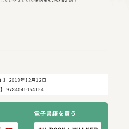
したかをえがいた伝記まんがの決定版！
ks of Peanuts Worldwide LLC (C) 2019 Peanuts
】
2019年12月12日
日
】
9784041054154
電子書籍を買う