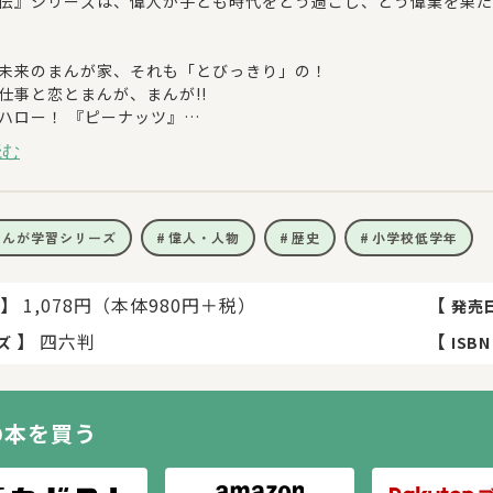
伝』シリーズは、偉人が子ども時代をどう過ごし、どう偉業を果た
未来のまんが家、それも「とびっきり」の！
仕事と恋とまんが、まんが!!
ハロー！ 『ピーナッツ』
毎日毎日、五十年間
読む
 and all related titles, logos and characters are trademar
de LLC.
まんが学習シリーズ
偉人・人物
歴史
小学校低学年
】
1,078円（本体980円＋税）
【
発売
】
四六判
【
ズ
ISBN
の本を買う