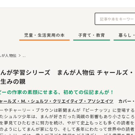
児童・生活実用の本
子育て・教育
暮らし
んが人物伝
...
んが学習シリーズ まんが人物伝 チャールズ・
の生みの親
ピーの作家の素顔にせまる、初めての伝記まんが！
ャールズ・Ｍ.・シュルツ・クリエイティブ・アソシエイツ
カバー
ーやチャーリー・ブラウンは新聞まんが『ピーナッツ』に登場する
たシュルツ少年は、まんが好きだった両親の影響もあり小さなころ
を夢見てひたむきに努力を続け、やがて史上もっとも多くの読者を
のようにしてまんが家になり、そして長年にわたって世界中の読者