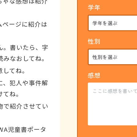
ちゃな感想は紹介
学年
ムページに紹介は
性別
ん。書いたら、字
読みなおしてね。
意してね。
感想
に、犯人や事件解
けてね。
物で紹介させてい
WA児童書ポータ