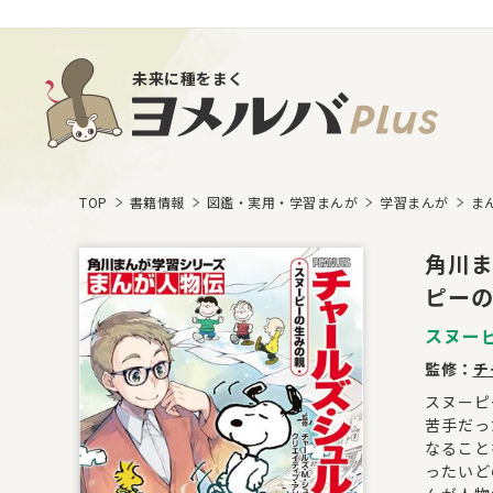
未来に種をまく
TOP
書籍情報
図鑑・実用・学習まんが
学習まんが
ま
角川ま
ピー
スヌー
監修：
チ
スヌーピ
苦手だっ
なること
ったいど