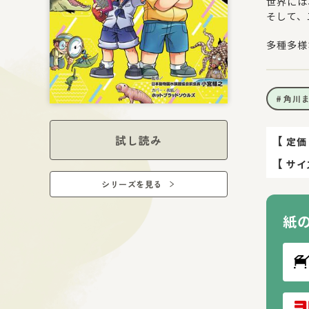
世界には
そして、
多種多様
角川
試し読み
【
定価
【
サイ
シリーズを見る
紙