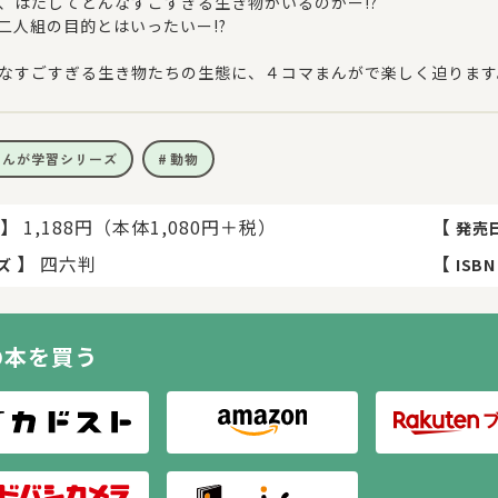
、はたしてどんなすごすぎる生き物がいるのかー!?
二人組の目的とはいったいー!?
なすごすぎる生き物たちの生態に、４コマまんがで楽しく迫ります
まんが学習シリーズ
動物
】
1,188円（本体1,080円＋税）
【
発売
】
四六判
【
ズ
ISBN
の本を買う