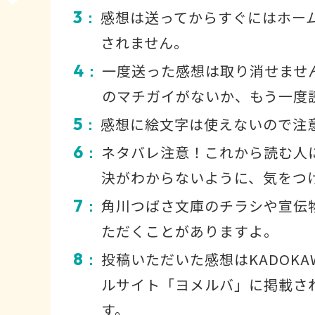
3
感想は送ってからすぐにはホー
：
されません。
4
一度送った感想は取り消せませ
：
のマチガイがないか、もう一度
5
感想に絵文字は使えないので注
：
6
ネタバレ注意！これから読む人
：
決がわからないように、気をつ
7
角川つばさ文庫のチラシや宣伝
：
ただくことがありますよ。
8
投稿いただいた感想はKADOKA
：
ルサイト「ヨメルバ」に掲載さ
す。