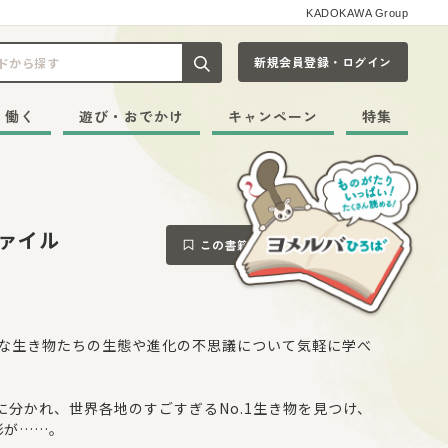
KADOKAWA Group
新規会員登録・ログイン
記事や本をキーワードから探す
・働く
遊び・おでかけ
キャンペーン
特集
ファイル
この書籍をブックマークする
様な生き物たちの生態や進化の不思議について気軽に学べ
分かれ、世界各地のすごすぎるNo.1生き物を見つけ、
影が……。