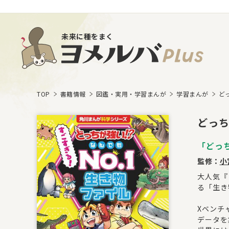
未来に種をまく
TOP
書籍情報
図鑑・実用・学習まんが
学習まんが
ど
どっち
「どっ
監修：
小
大人気『
る「生
Xベンチ
データを