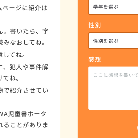
ムページに紹介は
性別
ん。書いたら、字
読みなおしてね。
意してね。
感想
に、犯人や事件解
けてね。
物で紹介させてい
WA児童書ポータ
れることがありま