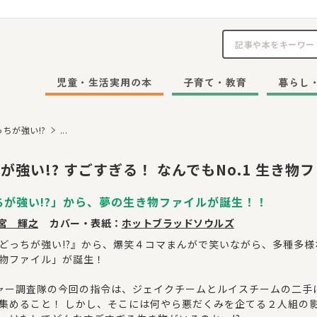
児童・生活実用の本
子育て・教育
暮らし
っちが強い!?
...
が強い!? すごすぎる！ なんでもNo.1 生き物
ちが強い!?」から、夢の生き物ファイルが誕生！！
宮 輝之
カバー・表紙：
ホットブラッドソウルズ
どっちが強い!?』から、爆笑４コマまんがで笑いながら、多種多
き物ファイル」が誕生！
ャー調査隊の今回の指令は、ジェイクチームとルイスチームの二手に
集めること！ しかし、そこには何やら悪だくみを企てる２人組の